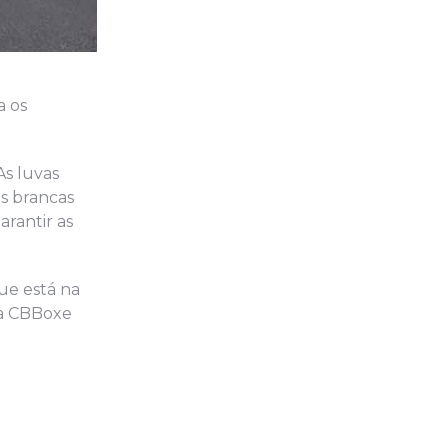
a os
As luvas
s brancas
arantir as
ue está na
da CBBoxe