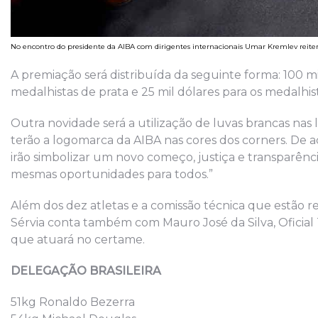
No encontro do presidente da AIBA com dirigentes internacionais Umar Kremlev reite
A premiação será distribuída da seguinte forma: 100 mi
medalhistas de prata e 25 mil dólares para os medalhis
Outra novidade será a utilização de luvas brancas nas l
terão a logomarca da AIBA nas cores dos corners. De 
irão simbolizar um novo começo, justiça e transparênci
mesmas oportunidades para todos.”
Além dos dez atletas e a comissão técnica que estão re
Sérvia conta também com Mauro José da Silva, Oficial
que atuará no certame.
DELEGAÇÃO BRASILEIRA
51kg Ronaldo Bezerra