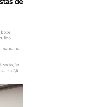
stas de
e boxe
ulino.
iniciará no
Associação
taliza 2,6