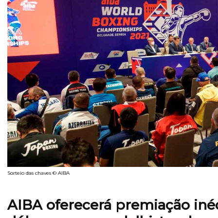
Sorteio das chaves © AIBA
AIBA oferecerá premiação inéd