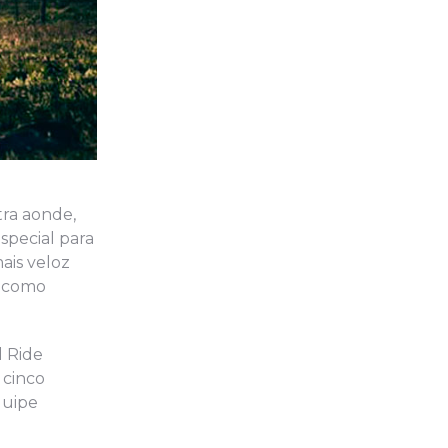
tra aonde,
special para
ais veloz
u como
l Ride
 cinco
quipe