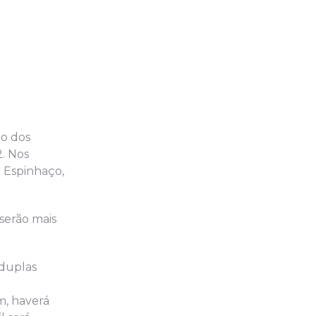
no dos
. Nos
e Espinhaço,
serão mais
 duplas
o
m, haverá