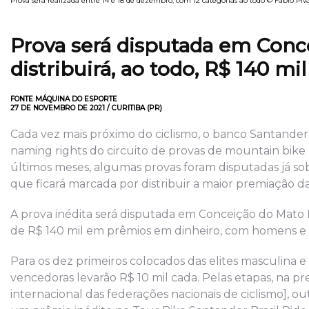
Prova será realizada entre 14 e 18 de dezembro, com 12 categorias ao todo © Fábio Piva
Prova será disputada em Conc
distribuirá, ao todo, R$ 140 mil
FONTE MÁQUINA DO ESPORTE
27 DE NOVEMBRO DE 2021 / CURITIBA (PR)
Cada vez mais próximo do ciclismo, o banco Santander
naming rights do circuito de provas de mountain bike
últimos meses, algumas provas foram disputadas já sob
que ficará marcada por distribuir a maior premiação da 
A prova inédita será disputada em Conceição do Mato D
de R$ 140 mil em prêmios em dinheiro, com homens e 
Para os dez primeiros colocados das elites masculina e
vencedoras levarão R$ 10 mil cada. Pelas etapas, na pr
internacional das federações nacionais de ciclismo], ou