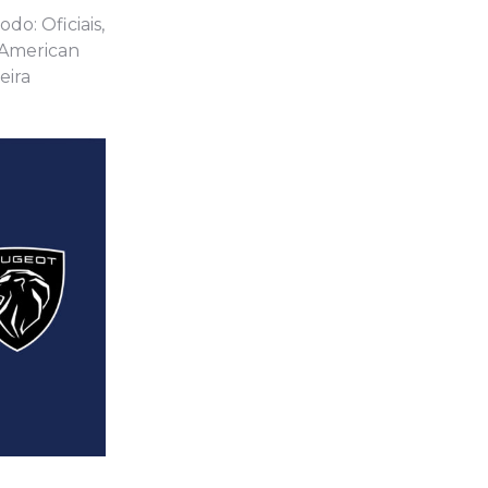
do: Oficiais,
 “American
eira