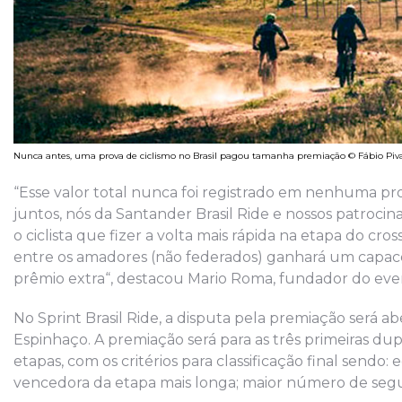
Nunca antes, uma prova de ciclismo no Brasil pagou tamanha premiação © Fábio Piva 
“Esse valor total nunca foi registrado em nenhuma prov
juntos, nós da Santander Brasil Ride e nossos patroci
o ciclista que fizer a volta mais rápida na etapa do cr
entre os amadores (não federados) ganhará um capace
prêmio extra“, destacou Mario Roma, fundador do eve
No Sprint Brasil Ride, a disputa pela premiação será 
Espinhaço. A premiação será para as três primeiras du
etapas, com os critérios para classificação final sendo
vencedora da etapa mais longa; maior número de seg