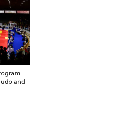
Program
 judo and