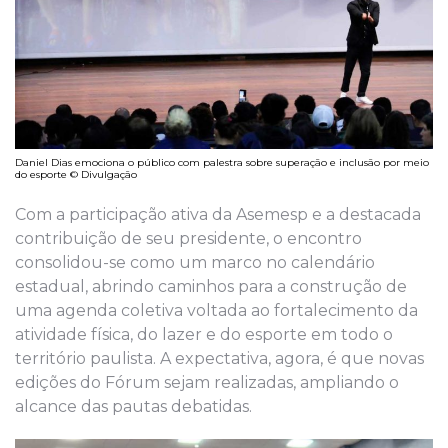
Daniel Dias emociona o público com palestra sobre superação e inclusão por meio
do esporte © Divulgação
Com a participação ativa da Asemesp e a destacada
contribuição de seu presidente, o encontro
consolidou-se como um marco no calendário
estadual, abrindo caminhos para a construção de
uma agenda coletiva voltada ao fortalecimento da
atividade física, do lazer e do esporte em todo o
território paulista. A expectativa, agora, é que novas
edições do Fórum sejam realizadas, ampliando o
alcance das pautas debatidas.