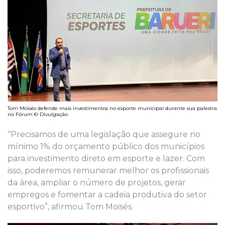
Tom Moisés defende mais investimentos no esporte municipal durante sua palestra
no Fórum © Divulgação
“Precisamos de uma legislação que assegure no
mínimo 1% do orçamento público dos municípios
para investimento direto em esporte e lazer. Com
isso, poderemos remunerar melhor os profissionais
da área, ampliar o número de projetos, gerar
empregos e fomentar a cadeia produtiva do setor
esportivo”, afirmou Tom Moisés.