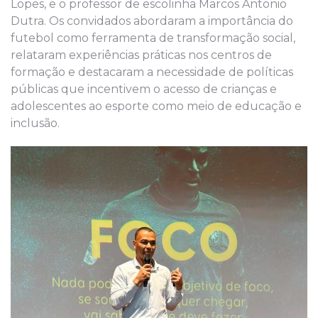
Lopes, e o professor de escolinha Marcos Antonio
Dutra. Os convidados abordaram a importância do
futebol como ferramenta de transformação social,
relataram experiências práticas nos centros de
formação e destacaram a necessidade de políticas
públicas que incentivem o acesso de crianças e
adolescentes ao esporte como meio de educação e
inclusão.