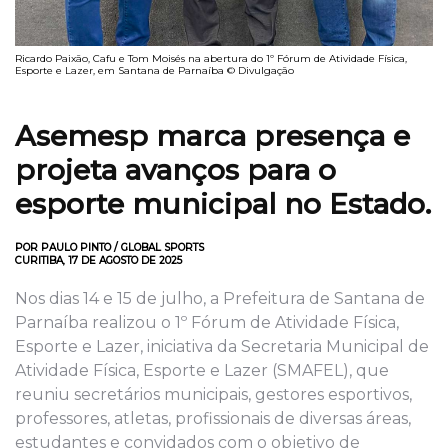
Ricardo Paixão, Cafu e Tom Moisés na abertura do 1º Fórum de Atividade Física,
Esporte e Lazer, em Santana de Parnaíba © Divulgação
Asemesp marca presença e
projeta avanços para o
esporte municipal no Estado.
POR PAULO PINTO / GLOBAL SPORTS
CURITIBA, 17 DE AGOSTO DE 2025
Nos dias 14 e 15 de julho, a Prefeitura de Santana de
Parnaíba realizou o 1º Fórum de Atividade Física,
Esporte e Lazer, iniciativa da Secretaria Municipal de
Atividade Física, Esporte e Lazer (SMAFEL), que
reuniu secretários municipais, gestores esportivos,
professores, atletas, profissionais de diversas áreas,
estudantes e convidados com o objetivo de