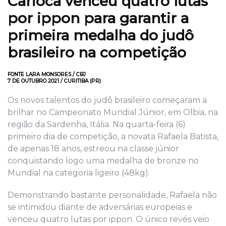
Carioca venceu quatro lutas
por ippon para garantir a
primeira medalha do judô
brasileiro na competição
FONTE LARA MONSORES / CBJ
7 DE OUTUBRO 2021 / CURITIBA (PR)
Os novos talentos do judô brasileiro começaram a
brilhar no Campeonato Mundial Júnior, em Olbia, na
região da Sardenha, Itália. Na quarta-feira (6)
primeiro dia de competição, a novata Rafaela Batista,
de apenas 18 anos, estreou na classe júnior
conquistando logo uma medalha de bronze no
Mundial na categoria ligeiro (48kg).
Demonstrando bastante personalidade, Rafaela não
se intimidou diante de adversárias europeias e
venceu quatro lutas por ippon. O único revés veio