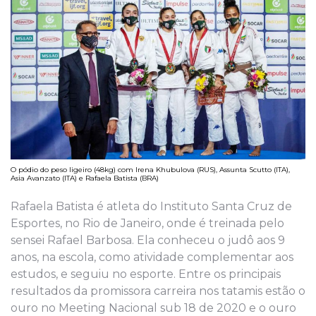
O pódio do peso ligeiro (48kg) com Irena Khubulova (RUS), Assunta Scutto (ITA),
Asia Avanzato (ITA) e Rafaela Batista (BRA)
Rafaela Batista é atleta do Instituto Santa Cruz de
Esportes, no Rio de Janeiro, onde é treinada pelo
sensei Rafael Barbosa. Ela conheceu o judô aos 9
anos, na escola, como atividade complementar aos
estudos, e seguiu no esporte. Entre os principais
resultados da promissora carreira nos tatamis estão o
ouro no Meeting Nacional sub 18 de 2020 e o ouro