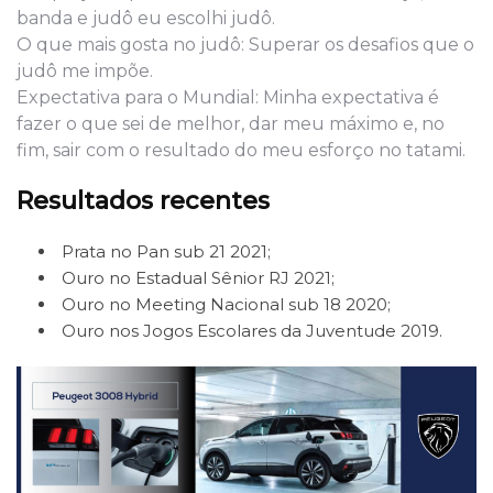
banda e judô eu escolhi judô.
O que mais gosta no judô: Superar os desafios que o
judô me impõe.
Expectativa para o Mundial: Minha expectativa é
fazer o que sei de melhor, dar meu máximo e, no
fim, sair com o resultado do meu esforço no tatami.
Resultados recentes
Prata no Pan sub 21 2021;
Ouro no Estadual Sênior RJ 2021;
Ouro no Meeting Nacional sub 18 2020;
Ouro nos Jogos Escolares da Juventude 2019.