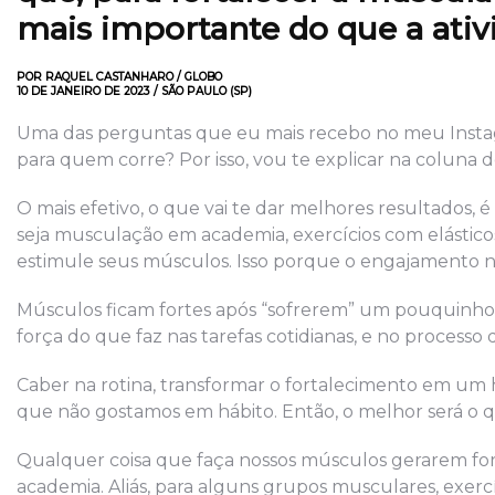
mais importante do que a ativ
POR RAQUEL CASTANHARO / GLOBO
10 DE JANEIRO DE 2023 / SÃO PAULO (SP)
Uma das perguntas que eu mais recebo no meu Instagra
para quem corre? Por isso, vou te explicar na coluna
O mais efetivo, o que vai te dar melhores resultados, 
seja musculação em academia, exercícios com elástico
estimule seus músculos. Isso porque o engajamento na 
Músculos ficam fortes após “sofrerem” um pouquinho. 
força do que faz nas tarefas cotidianas, e no processo
Caber na rotina, transformar o fortalecimento em um há
que não gostamos em hábito. Então, o melhor será o q
Qualquer coisa que faça nossos músculos gerarem for
academia. Aliás, para alguns grupos musculares, exercí