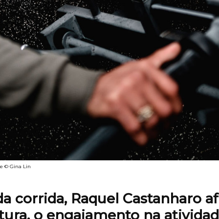
te © Gina Lin
a corrida, Raquel Castanharo a
tura, o engajamento na atividad