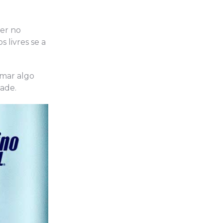
cer no
 livres se a
rmar algo
ade.