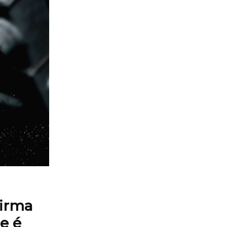
firma
e é