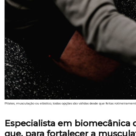
Pilates, musculação ou elástico, todas opções são válidas desde que feitas rotineiramen
Especialista em biomecânica d
que, para fortalecer a muscula