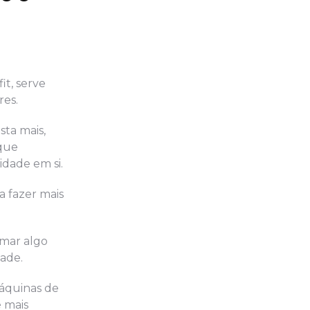
it, serve
res.
sta mais,
 que
idade em si.
a fazer mais
rmar algo
ade.
máquinas de
é mais