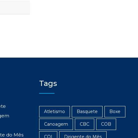
Tags
ete
Atletismo
Basquete
Boxe
gem
Canoagem
CBC
COB
nte do Mês
COI
Dirigente do Mês