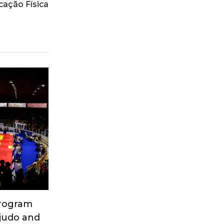
cação Física
Program
 judo and