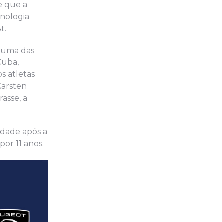
e que a
nologia
t.
, uma das
Cuba,
s atletas
Karsten
asse, a
idade após a
or 11 anos.