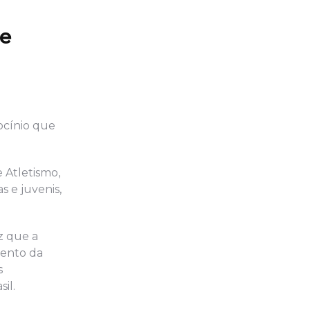
de
ocínio que
 Atletismo,
s e juvenis,
z que a
mento da
s
il.