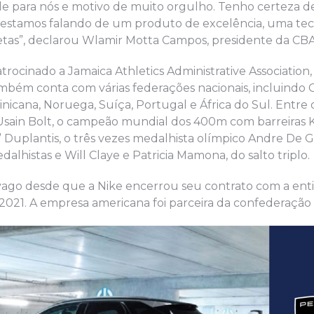
e para nós e motivo de muito orgulho. Tenho certeza d
 estamos falando de um produto de excelência, uma tec
etas”, declarou Wlamir Motta Campos, presidente da CBA
rocinado a Jamaica Athletics Administrative Association
ambém conta com várias federações nacionais, incluindo 
cana, Noruega, Suíça, Portugal e África do Sul. Entre o
 Usain Bolt, o campeão mundial dos 400m com barreiras 
Duplantis, o três vezes medalhista olímpico Andre De Gr
alhistas e Will Claye e Patricia Mamona, do salto triplo.
ago desde que a Nike encerrou seu contrato com a ent
021. A empresa americana foi parceira da confederação p