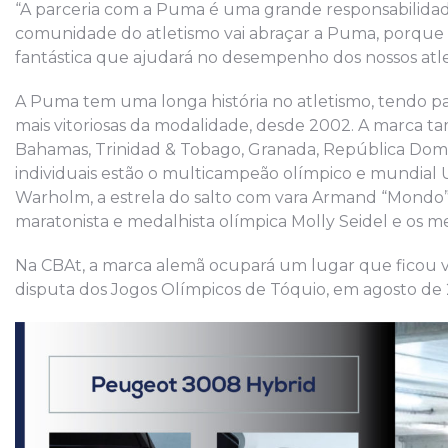
“A parceria com a Puma é uma grande responsabilidad
comunidade do atletismo vai abraçar a Puma, porque
fantástica que ajudará no desempenho dos nossos atl
A Puma tem uma longa história no atletismo, tendo pat
mais vitoriosas da modalidade, desde 2002. A marca t
Bahamas, Trinidad & Tobago, Granada, República Domini
individuais estão o multicampeão olímpico e mundial
Warholm, a estrela do salto com vara Armand “Mondo” 
maratonista e medalhista olímpica Molly Seidel e os med
Na CBAt, a marca alemã ocupará um lugar que ficou v
disputa dos Jogos Olímpicos de Tóquio, em agosto de 2