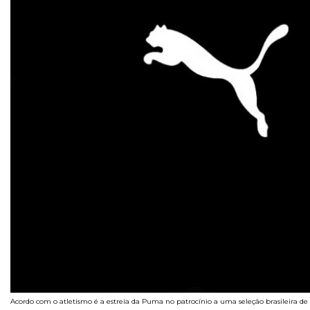
Acordo com o atletismo é a estreia da Puma no patrocínio a uma seleção brasileira d