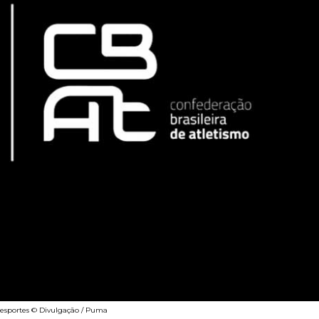
e esportes © Divulgação / Puma