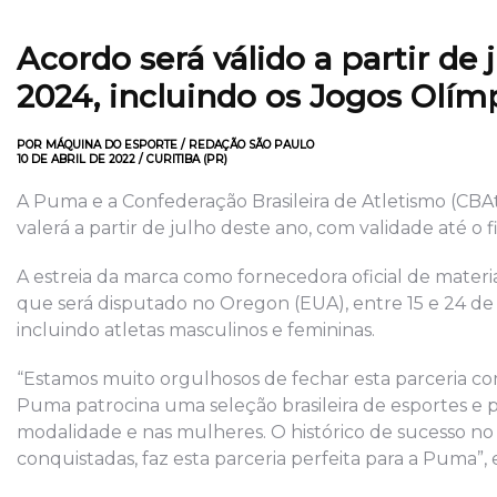
Acordo será válido a partir de j
2024, incluindo os Jogos Olím
POR MÁQUINA DO ESPORTE / REDAÇÃO SÃO PAULO
10 DE ABRIL DE 2022 / CURITIBA (PR)
A Puma e a Confederação Brasileira de Atletismo (CBAt
valerá a partir de julho deste ano, com validade até o f
A estreia da marca como fornecedora oficial de mater
que será disputado no Oregon (EUA), entre 15 e 24 de j
incluindo atletas masculinos e femininas.
“Estamos muito orgulhosos de fechar esta parceria com
Puma patrocina uma seleção brasileira de esportes e p
modalidade e nas mulheres. O histórico de sucesso no
conquistadas, faz esta parceria perfeita para a Puma”,