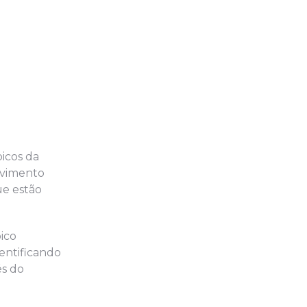
picos da
lvimento
ue estão
ico
entificando
és do