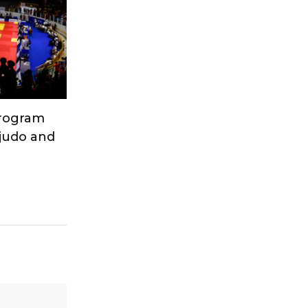
Program
 judo and