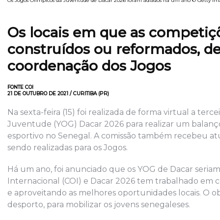
Os Jogos Olímpicos da Juventude de Dacar 2026 foram adiados há um ano © Getty Im
Os locais em que as competiçõ
construídos ou reformados, d
coordenação dos Jogos
FONTE COI
21 DE OUTUBRO DE 2021 / CURITIBA (PR)
Na sexta-feira (15) foi realizada de forma virtual a t
Juventude (YOG) Dacar 2026 para realizar um balanço 
esportivo no Senegal. A comissão também recebeu atu
sendo realizadas para os Jogos.
Há um ano, foi anunciado que os YOG de Dacar seriam
Internacional (COI) e Dacar 2026 tem trabalhado em c
e aproveitando as melhores oportunidades locais. O o
desporto, para mobilizar os jovens senegaleses.