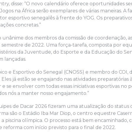
ntry, disse: “O novo calendário oferece oportunidades s
Jogos na África serão exemplares de várias maneiras. A fa
tor esportivo senegalês à frente do YOG. Os preparativos
ações concretas.”
o unânime dos membros da comissão de coordenação, as
iro semestre de 2022. Uma força-tarefa, composta por equ
nistérios da Juventude, do Esporte e da Educação do Sen
em lançadas.
co e Esportivo do Senegal (CNOSS) e membro do COI, di
 Eles já estão se engajando nas atividades preparatórias 
e se envolver com todas essas iniciativas esportivas no 
odos nós a manter nosso engajamento.”
ipes de Dacar 2026 fizeram uma atualização do status 
rma são o Estádio Iba Mar Diop, o centro equestre Case
á a piscina olímpica. O processo está bem encaminhado, 
eforma com início previsto para o final de 2022.