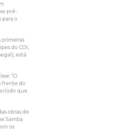
em
se pré-
 para o
 primeiras
ipes do COI,
egal), está
sse: “O
à frente do
período que
das obras de
rne Samba
com os