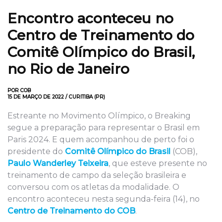
Encontro aconteceu no
Centro de Treinamento do
Comitê Olímpico do Brasil,
no Rio de Janeiro
POR COB
15 DE MARÇO DE 2022 / CURITIBA (PR)
Estreante no Movimento Olímpico, o Breaking
segue a preparação para representar o Brasil em
Paris 2024. E quem acompanhou de perto foi o
presidente do
Comitê Olímpico do Brasil
(COB),
Paulo Wanderley Teixeira
, que esteve presente no
treinamento de campo da seleção brasileira e
conversou com os atletas da modalidade. O
encontro aconteceu nesta segunda-feira (14), no
Centro de Treinamento do COB
.