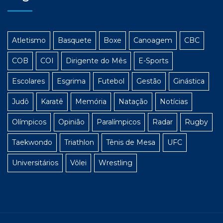
Atletismo
Basquete
Boxe
Canoagem
CBC
COB
COI
Dirigente do Mês
E-Sports
Escolares
Esgrima
Futebol
Gestão
Ginástica
Judô
Karatê
Memória
Natação
Notícias
Olímpicos
Opinião
Paralímpicos
Radar
Rugby
Taekwondo
Triathlon
Tênis de Mesa
UFC
Universitários
Vôlei
Wrestling