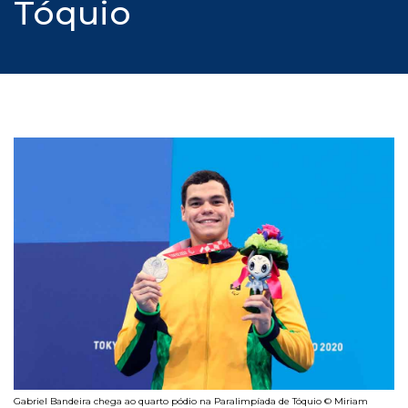
Tóquio
Gabriel Bandeira chega ao quarto pódio na Paralimpíada de Tóquio © Miriam