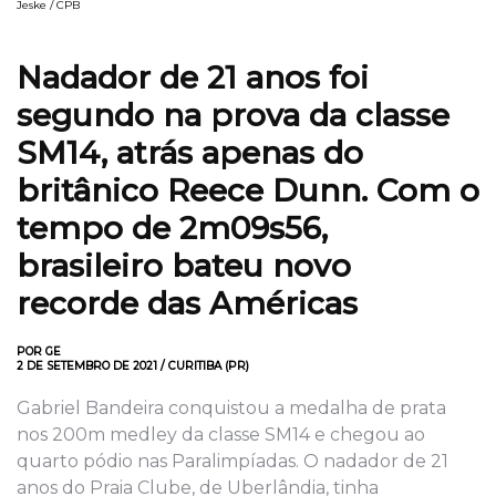
Jeske / CPB
Nadador de 21 anos foi
segundo na prova da classe
SM14, atrás apenas do
britânico Reece Dunn. Com o
tempo de 2m09s56,
brasileiro bateu novo
recorde das Américas
POR GE
2 DE SETEMBRO DE 2021 / CURITIBA (PR)
Gabriel Bandeira conquistou a medalha de prata
nos 200m medley da classe SM14 e chegou ao
quarto pódio nas Paralimpíadas. O nadador de 21
anos do Praia Clube, de Uberlândia, tinha