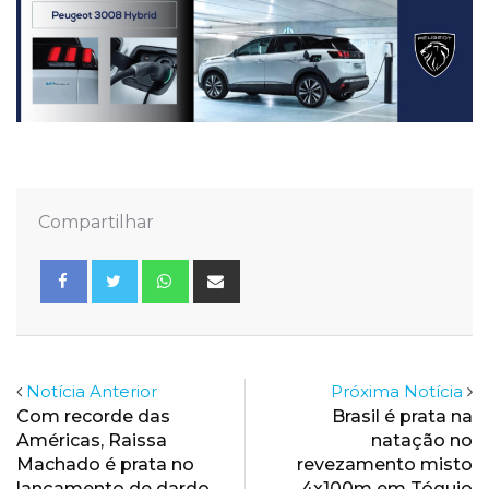
Compartilhar
Whatsapp
Share
via
Email
Notícia Anterior
Próxima Notícia
Com recorde das
Brasil é prata na
Américas, Raissa
natação no
Machado é prata no
revezamento misto
lançamento de dardo
4x100m em Tóquio