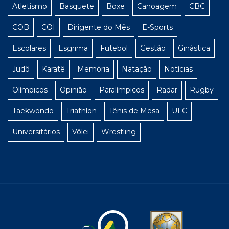
Atletismo
Basquete
Boxe
Canoagem
CBC
COB
COI
Dirigente do Mês
E-Sports
Escolares
Esgrima
Futebol
Gestão
Ginástica
Judô
Karatê
Memória
Natação
Notícias
Olímpicos
Opinião
Paralímpicos
Radar
Rugby
Taekwondo
Triathlon
Tênis de Mesa
UFC
Universitários
Vôlei
Wrestling