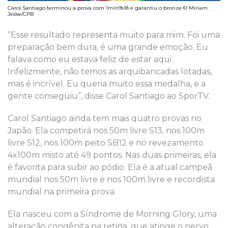
Carol Santiago terminou a prova com 1min9s18 e garantiu o bronze © Miriam
Jeske/CPB
“Esse resultado representa muito para mim. Foi uma
preparação bem dura, é uma grande emoção. Eu
falava como eu estava feliz de estar aqui.
Infelizmente, não temos as arquibancadas lotadas,
mas é incrível. Eu queria muito essa medalha, e a
gente conseguiu”, disse Carol Santiago ao SporTV.
Carol Santiago ainda tem mais quatro provas no
Japão. Ela competirá nos 50m livre S13, nos 100m
livre S12, nos 100m peito SB12 e no revezamento
4x100m misto até 49 pontos. Nas duas primeiras, ela
é favorita para subir ao pódio. Ela é a atual campeã
mundial nos 50m livre e nos 100m livre e recordista
mundial na primeira prova.
Ela nasceu com a Síndrome de Morning Glory, uma
alteração congênita na retina, que atinge o nervo