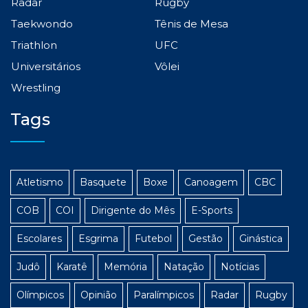
Radar
Rugby
Taekwondo
Tênis de Mesa
Triathlon
UFC
Universitários
Vôlei
Wrestling
Tags
Atletismo
Basquete
Boxe
Canoagem
CBC
COB
COI
Dirigente do Mês
E-Sports
Escolares
Esgrima
Futebol
Gestão
Ginástica
Judô
Karatê
Memória
Natação
Notícias
Olímpicos
Opinião
Paralímpicos
Radar
Rugby