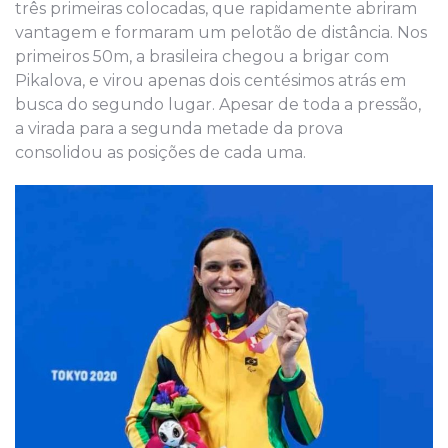
três primeiras colocadas, que rapidamente abriram
vantagem e formaram um pelotão de distância. Nos
primeiros 50m, a brasileira chegou a brigar com
Pikalova, e virou apenas dois centésimos atrás em
busca do segundo lugar. Apesar de toda a pressão,
a virada para a segunda metade da prova
consolidou as posições de cada uma.