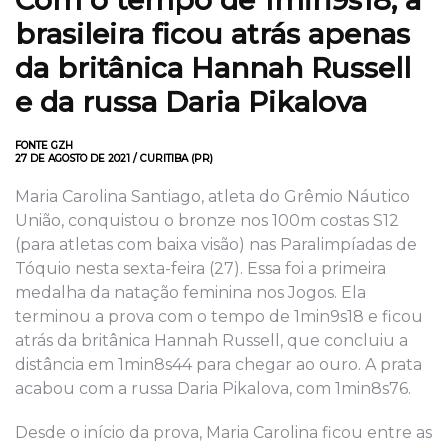
brasileira ficou atrás apenas
da britânica Hannah Russell
e da russa Daria Pikalova
FONTE GZH
27 DE AGOSTO DE 2021 / CURITIBA (PR)
Maria Carolina Santiago, atleta do Grêmio Náutico
União, conquistou o bronze nos 100m costas S12
(para atletas com baixa visão) nas Paralimpíadas de
Tóquio nesta sexta-feira (27). Essa foi a primeira
medalha da natação feminina nos Jogos. Ela
terminou a prova com o tempo de 1min9s18 e ficou
atrás da britânica Hannah Russell, que concluiu a
distância em 1min8s44 para chegar ao ouro. A prata
acabou com a russa Daria Pikalova, com 1min8s76.
Desde o início da prova, Maria Carolina ficou entre as