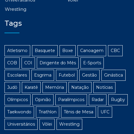
Wrestling
Tags
Atletismo
Basquete
Boxe
Canoagem
CBC
COB
COI
Dirigente do Mês
E-Sports
Escolares
Esgrima
Futebol
Gestão
Ginástica
Judô
Karatê
Memória
Natação
Notícias
Olímpicos
Opinião
Paralímpicos
Radar
Rugby
Taekwondo
Triathlon
Tênis de Mesa
UFC
Universitários
Vôlei
Wrestling