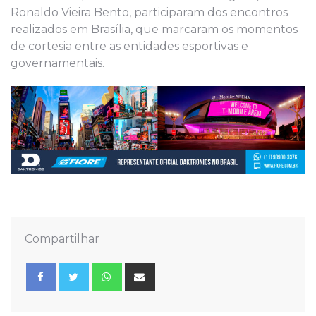
Ronaldo Vieira Bento, participaram dos encontros
realizados em Brasília, que marcaram os momentos
de cortesia entre as entidades esportivas e
governamentais.
Compartilhar
Whatsapp
Share
via
Email