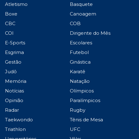
Atletismo
Basquete
Boxe
Canoagem
CBC
COB
COI
Dirigente do Mês
E-Sports
Escolares
Esgrima
Futebol
Gestão
Ginástica
Judô
Karatê
Memória
Natação
Notícias
Olímpicos
Opinião
Paralímpicos
Radar
Rugby
Taekwondo
Tênis de Mesa
Triathlon
UFC
Universitários
Vôlei