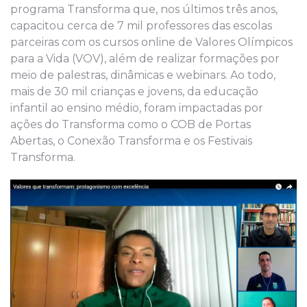
programa Transforma que, nos últimos três anos,
capacitou cerca de 7 mil professores das escolas
parceiras com os cursos online de Valores Olímpicos
para a Vida (VOV), além de realizar formações por
meio de palestras, dinâmicas e webinars. Ao todo,
mais de 30 mil crianças e jovens, da educação
infantil ao ensino médio, foram impactadas por
ações do Transforma como o COB de Portas
Abertas, o Conexão Transforma e os Festivais
Transforma.