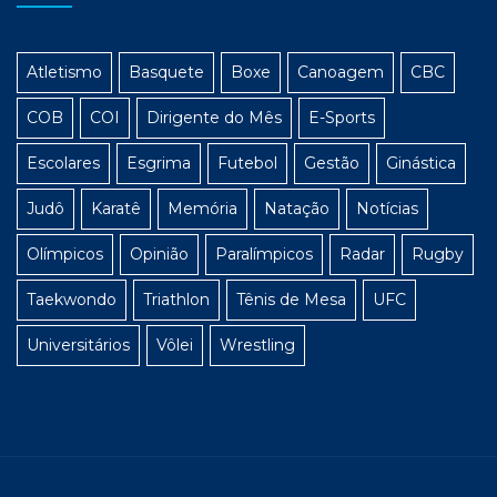
Atletismo
Basquete
Boxe
Canoagem
CBC
COB
COI
Dirigente do Mês
E-Sports
Escolares
Esgrima
Futebol
Gestão
Ginástica
Judô
Karatê
Memória
Natação
Notícias
Olímpicos
Opinião
Paralímpicos
Radar
Rugby
Taekwondo
Triathlon
Tênis de Mesa
UFC
Universitários
Vôlei
Wrestling