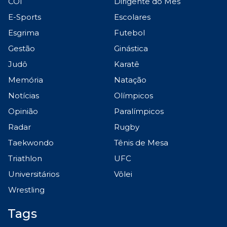
COI
Dirigente do Mês
E-Sports
Escolares
Esgrima
Futebol
Gestão
Ginástica
Judô
Karatê
Memória
Natação
Notícias
Olímpicos
Opinião
Paralímpicos
Radar
Rugby
Taekwondo
Tênis de Mesa
Triathlon
UFC
Universitários
Vôlei
Wrestling
Tags