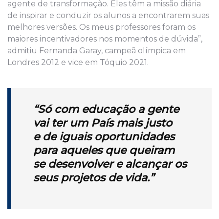
agente de transformação. Eles têm a missão diária
de inspirar e conduzir os alunos a encontrarem suas
melhores versões. Os meus professores foram os
maiores incentivadores nos momentos de dúvida”,
admitiu Fernanda Garay, campeã olímpica em
Londres 2012 e vice em Tóquio 2021.
“Só com educação a gente
vai ter um País mais justo
e
de iguais oportunidades
para aqueles que queiram
se
desenvolver e alcançar os
seus projetos de vida.”