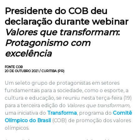
Presidente do COB deu
declaração durante webinar
Valores que transformam
:
Protagonismo com
excelência
FONTE COB
20 DE OUTUBRO 2021 / CURITIBA (PR)
Um seleto grupo de protagonistas em setores
fundamentais para a sociedade, como o esporte, a
cultura e educação, se reuniu nesta terça-feira (19)
para a terceira edição do
Valores que transformam
,
uma iniciativa do
Transforma
, programa do
Comitê
Olímpico do Brasil
(COB) de promoção dos valores
olímpicos.