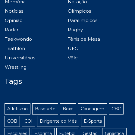
Memória
Natação
Notícias
Olímpicos
Opinião
Paralímpicos
Radar
Rugby
Taekwondo
Tênis de Mesa
Triathlon
UFC
Universitários
Vôlei
Wrestling
Tags
Atletismo
Basquete
Boxe
Canoagem
CBC
COB
COI
Dirigente do Mês
E-Sports
Escolares
Esgrima
Futebol
Gestão
Ginástica