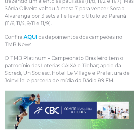
trazendo um alento às paulistas (11/8, 11/2 e 11/7). Mas
Sônia Oliveira voltou à mesa 7 para vencer Soraia
Alvarenga por 3 sets a 1 e levar o título ao Paraná
(11/6, 11/4, 9/11 e 11/9).
Confira
AQUI
os depoimentos dos campeões no
TMB News.
O TMB Platinum – Campeonato Brasileiro tem o
patrocínio das Loterias CAIXA e Tibhar; apoio da
Sicredi, UniSociesc, Hotel Le Village e Prefeitura de
Joinville; e parceria de mídia da Rádio 89 FM.