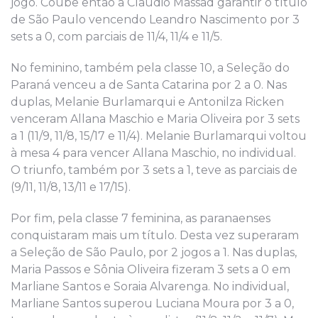
jogo. Coube então a Claudio Massad garantir o título
de São Paulo vencendo Leandro Nascimento por 3
sets a 0, com parciais de 11/4, 11/4 e 11/5.
No feminino, também pela classe 10, a Seleção do
Paraná venceu a de Santa Catarina por 2 a 0. Nas
duplas, Melanie Burlamarqui e Antonilza Ricken
venceram Allana Maschio e Maria Oliveira por 3 sets
a 1 (11/9, 11/8, 15/17 e 11/4). Melanie Burlamarqui voltou
à mesa 4 para vencer Allana Maschio, no individual.
O triunfo, também por 3 sets a 1, teve as parciais de
(9/11, 11/8, 13/11 e 17/15).
Por fim, pela classe 7 feminina, as paranaenses
conquistaram mais um título. Desta vez superaram
a Seleção de São Paulo, por 2 jogos a 1. Nas duplas,
Maria Passos e Sônia Oliveira fizeram 3 sets a 0 em
Marliane Santos e Soraia Alvarenga. No individual,
Marliane Santos superou Luciana Moura por 3 a 0,