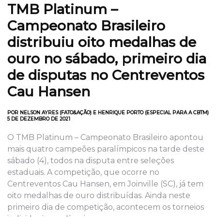
TMB Platinum –
Campeonato Brasileiro
distribuiu oito medalhas de
ouro no sábado, primeiro dia
de disputas no Centreventos
Cau Hansen
POR NELSON AYRES (FATO&AÇÃO) E HENRIQUE PORTO (ESPECIAL PARA A CBTM)
5 DE DEZEMBRO DE 2021
O TMB Platinum – Campeonato Brasileiro apontou
mais quatro campeões paralímpicos na tarde deste
sábado (4), todos na disputa entre seleções
estaduais. A competição, que ocorre no
Centreventos Cau Hansen, em Joinville (SC), já tem
oito medalhas de ouro distribuídas. Ainda neste
primeiro dia de competição, acontecem os torneios