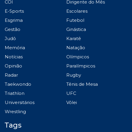
COI
Dirigente do Mês
E-Sports
Escolares
Esgrima
Futebol
Gestão
Ginástica
Judô
Karatê
Memória
Natação
Notícias
Olímpicos
Opinião
Paralímpicos
Radar
Rugby
Taekwondo
Tênis de Mesa
Triathlon
UFC
Universitários
Vôlei
Wrestling
Tags