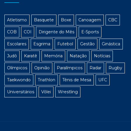
Atletismo
Basquete
Boxe
Canoagem
CBC
COB
COI
Dirigente do Mês
E-Sports
Escolares
Esgrima
Futebol
Gestão
Ginástica
Judô
Karatê
Memória
Natação
Notícias
Olímpicos
Opinião
Paralímpicos
Radar
Rugby
Taekwondo
Triathlon
Tênis de Mesa
UFC
Universitários
Vôlei
Wrestling