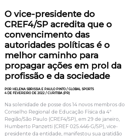
O vice-presidente do
CREF4/SP acredita que o
convencimento das
autoridades políticas é o
melhor caminho para
propagar ações em prol da
profissão e da sociedade
POR HELENA SBRISSIA E PAULO PINTO / GLOBAL SPORTS
4 DE FEVEREIRO DE 2022 / CURITIBA (PR)
Na solenidade de posse dos 14 novos membros do
Conselho Regional de Educação Física da 4ª
Região/São Paulo (CREF4/SP), em 29 de janeiro,
Humberto Panzetti (CREF 025.446-G/SP), vice-
presidente da entidade, manifestou sua gratidão