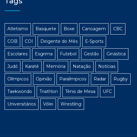
Tags
Atletismo
Basquete
Boxe
Canoagem
CBC
COB
COI
Dirigente do Mês
E-Sports
Escolares
Esgrima
Futebol
Gestão
Ginástica
Judô
Karatê
Memória
Natação
Notícias
Olímpicos
Opinião
Paralímpicos
Radar
Rugby
Taekwondo
Triathlon
Tênis de Mesa
UFC
Universitários
Vôlei
Wrestling