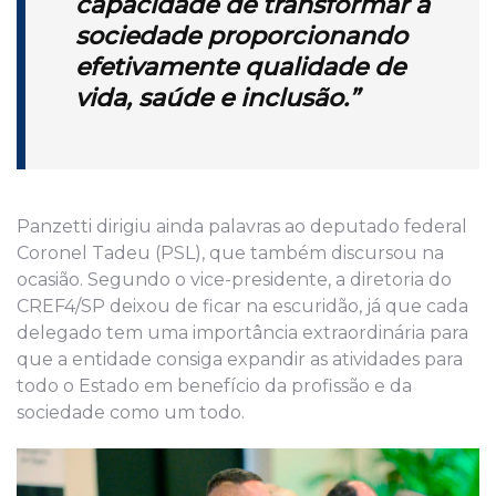
capacidade de transformar a
sociedade proporcionando
efetivamente qualidade de
vida, saúde e inclusão.”
Panzetti dirigiu ainda palavras ao deputado federal
Coronel Tadeu (PSL), que também discursou na
ocasião. Segundo o vice-presidente, a diretoria do
CREF4/SP deixou de ficar na escuridão, já que cada
delegado tem uma importância extraordinária para
que a entidade consiga expandir as atividades para
todo o Estado em benefício da profissão e da
sociedade como um todo.