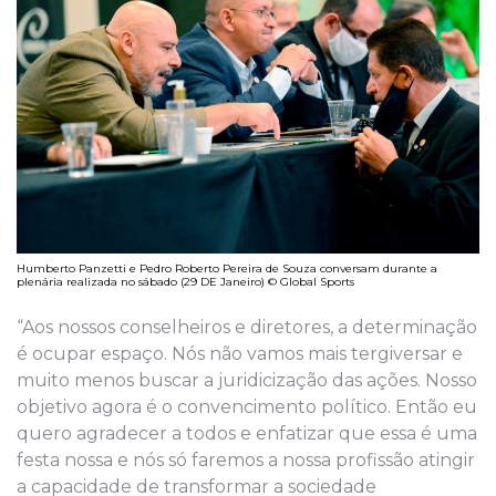
Humberto Panzetti e Pedro Roberto Pereira de Souza conversam durante a
plenária realizada no sábado (29 DE Janeiro) © Global Sports
“Aos nossos conselheiros e diretores, a determinação
é ocupar espaço. Nós não vamos mais tergiversar e
muito menos buscar a juridicização das ações. Nosso
objetivo agora é o convencimento político. Então eu
quero agradecer a todos e enfatizar que essa é uma
festa nossa e nós só faremos a nossa profissão atingir
a capacidade de transformar a sociedade