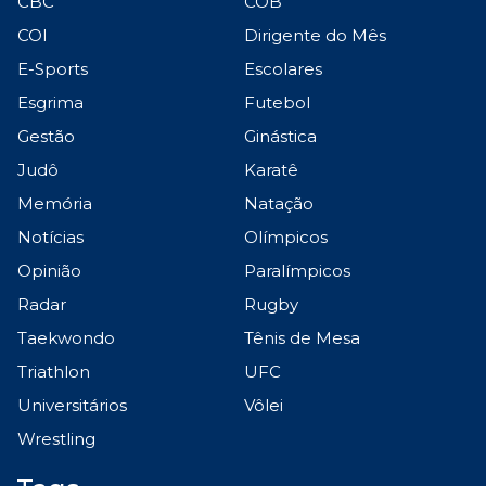
CBC
COB
COI
Dirigente do Mês
E-Sports
Escolares
Esgrima
Futebol
Gestão
Ginástica
Judô
Karatê
Memória
Natação
Notícias
Olímpicos
Opinião
Paralímpicos
Radar
Rugby
Taekwondo
Tênis de Mesa
Triathlon
UFC
Universitários
Vôlei
Wrestling