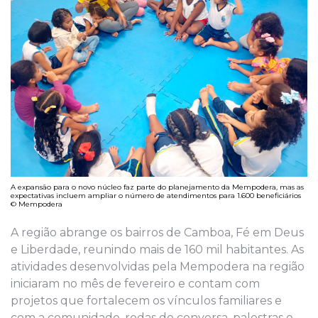
A expansão para o novo núcleo faz parte do planejamento da Mempodera, mas as
expectativas incluem ampliar o número de atendimentos para 1.600 beneficiários
© Mempodera
A região abrange os bairros de Camboa, Fé em Deus
e Liberdade, reunindo mais de 160 mil habitantes. As
atividades desenvolvidas pela Mempodera na região
iniciaram no mês de fevereiro e contam com
projetos que fortalecem os vínculos familiares e
com a comunidade, rodas de conversa, palestras e