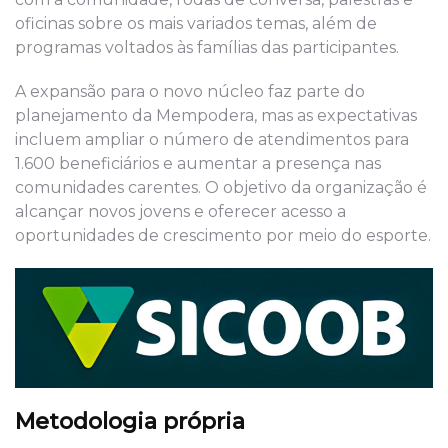
oficinas sobre os mais variados temas, além de
programas voltados às famílias das participantes.
A expansão para o novo núcleo faz parte do
planejamento da Mempodera, mas as expectativas
incluem ampliar o número de atendimentos para
1.600 beneficiários e aumentar a presença nas
comunidades carentes. O objetivo da organização é
alcançar novos jovens e oferecer acesso a
oportunidades de crescimento por meio do esporte.
Metodologia própria