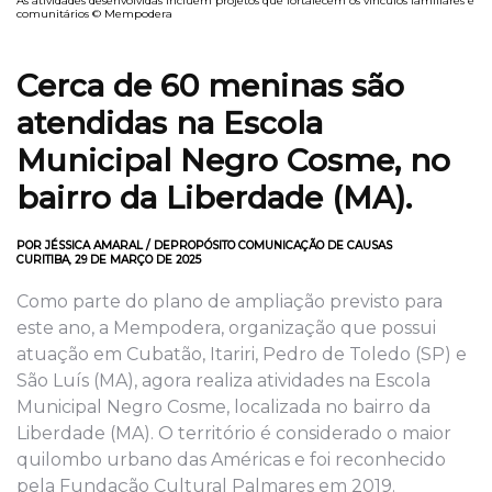
As atividades desenvolvidas incluem projetos que fortalecem os vínculos familiares e
comunitários © Mempodera
Cerca de 60 meninas são
atendidas na Escola
Municipal Negro Cosme, no
bairro da Liberdade (MA).
POR JÉSSICA AMARAL / DEPROPÓSITO COMUNICAÇÃO DE CAUSAS
CURITIBA, 29 DE MARÇO DE 2025
Como parte do plano de ampliação previsto para
este ano, a Mempodera, organização que possui
atuação em Cubatão, Itariri, Pedro de Toledo (SP) e
São Luís (MA), agora realiza atividades na Escola
Municipal Negro Cosme, localizada no bairro da
Liberdade (MA). O território é considerado o maior
quilombo urbano das Américas e foi reconhecido
pela Fundação Cultural Palmares em 2019.