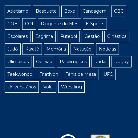
Atletismo
Basquete
Boxe
Canoagem
CBC
COB
COI
Dirigente do Mês
E-Sports
Escolares
Esgrima
Futebol
Gestão
Ginástica
Judô
Karatê
Memória
Natação
Notícias
Olímpicos
Opinião
Paralímpicos
Radar
Rugby
Taekwondo
Triathlon
Tênis de Mesa
UFC
Universitários
Vôlei
Wrestling