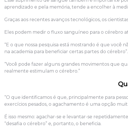
Esse suprimento de sangue também é importante porq
aprendizado e pela memória, tende a encolher à med
Graças aos recentes avanços tecnológicos, os cientista
Eles podem medir o fluxo sanguíneo para o cérebro a
“E o que nossa pesquisa está mostrando é que você não
na academia para beneficiar certas partes do cérebro”.
“Você pode fazer alguns grandes movimentos que qua
realmente estimulam o cérebro.”
Qua
“O que identificamos é que, principalmente para pes
exercícios pesados, o agachamento é uma opção muito 
É isso mesmo: agachar-se e levantar-se repetidamente
“desafia o cérebro” e, portanto, o beneficia.