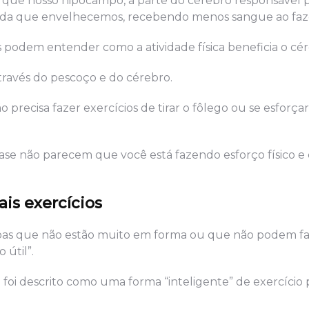
ue nosso hipocampo, a parte do cérebro responsável 
ida que envelhecemos, recebendo menos sangue ao fazê
s podem entender como a atividade física beneficia o cér
través do pescoço e do cérebro.
 precisa fazer exercícios de tirar o fôlego ou se esforç
se não parecem que você está fazendo esforço físico e
is exercícios
soas que não estão muito em forma ou que não podem f
útil”.
 foi descrito como uma forma “inteligente” de exercício