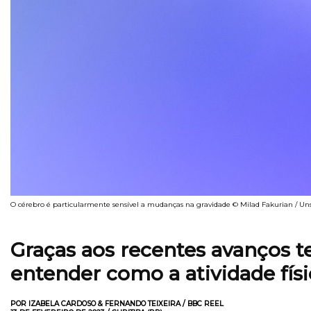
O cérebro é particularmente sensível a mudanças na gravidade © Milad Fakurian / Un
Graças aos recentes avanços t
entender como a atividade físi
POR IZABELA CARDOSO & FERNANDO TEIXEIRA / BBC REEL