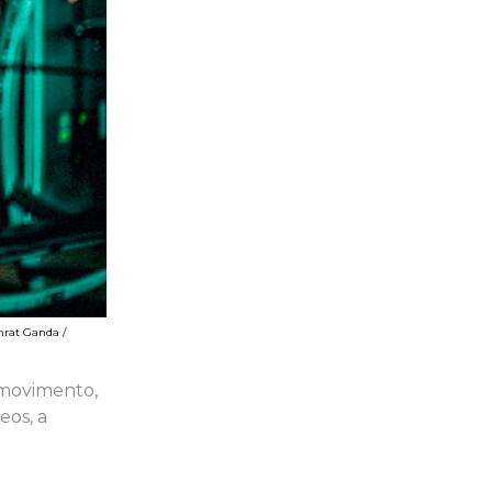
mrat Ganda /
 movimento,
eos, a