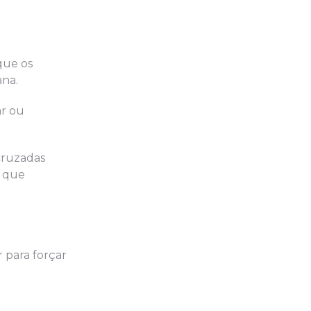
que os
ana.
ar ou
cruzadas
o que
 para forçar