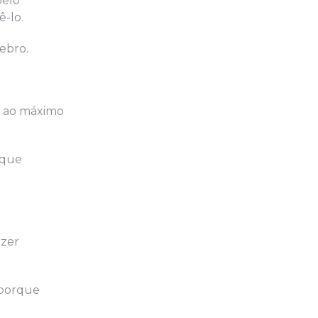
pelo
-lo.
ebro.
ar ao máximo
 que
azer
 porque