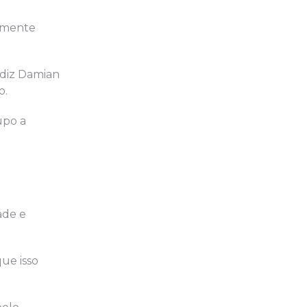
almente
 diz Damian
o.
upo a
ade e
ue isso