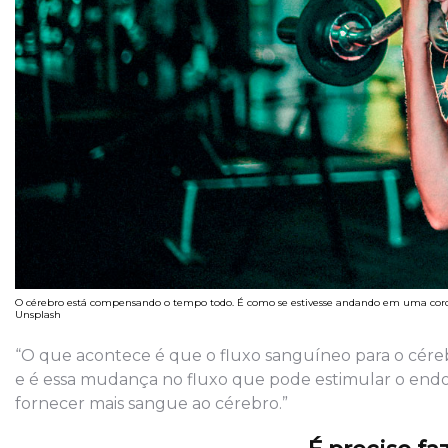
O cérebro está compensando o tempo todo. É como se estivesse andando em uma corda
Unsplash
“O que acontece é que o fluxo sanguíneo para o cér
e é essa mudança no fluxo que pode estimular o endot
fornecer mais sangue ao cérebro.”