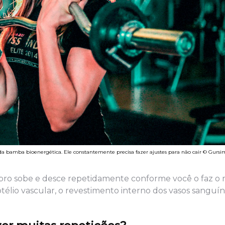
 bamba bioenergética. Ele constantemente precisa fazer ajustes para não cair © Gursi
ebro sobe e desce repetidamente conforme você o faz o
élio vascular, o revestimento interno dos vasos sanguín