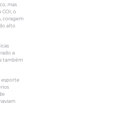
co, mas
 COI, o
a, coragem
do alto
icas
urado a
mas também
o esporte
rios
de
 haviam