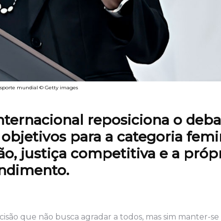
 esporte mundial © Getty images
ternacional reposiciona o deba
 objetivos para a categoria femi
o, justiça competitiva e a próp
endimento.
são que não busca agradar a todos, mas sim manter-se f