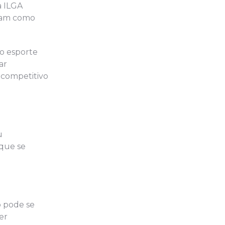
a ILGA
iram como
do esporte
ar
 competitivo
u
 que se
o pode se
er