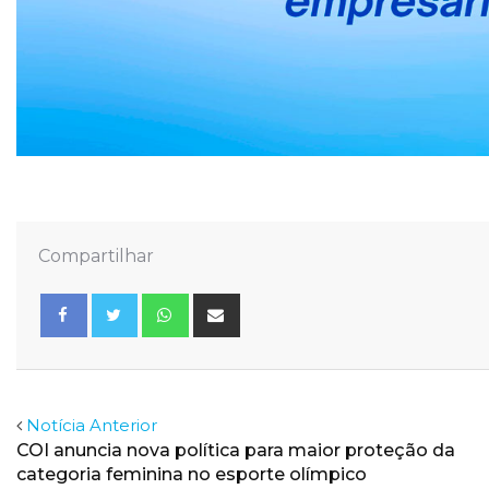
Compartilhar
Whatsapp
Share
via
Email
Facebook
Twitter
Notícia Anterior
COI anuncia nova política para maior proteção da
categoria feminina no esporte olímpico