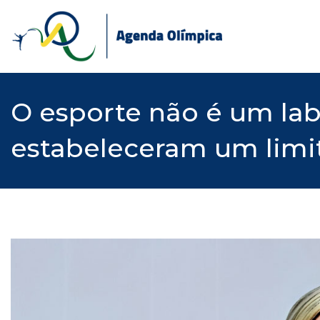
Skip
to
content
O esporte não é um labo
estabeleceram um limi