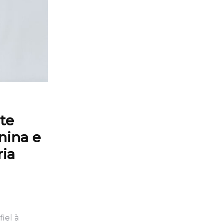
te
nina e
ria
iel à