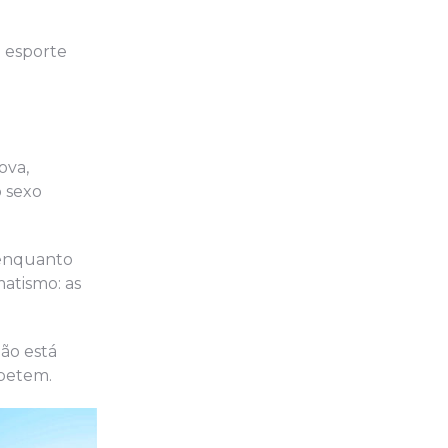
o esporte
ova,
 sexo
, enquanto
atismo: as
ão está
mpetem.