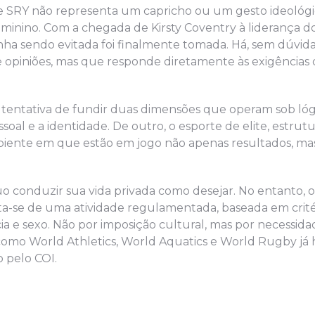
ste SRY não representa um capricho ou um gesto ideológi
minino. Com a chegada de Kirsty Coventry à liderança do
a sendo evitada foi finalmente tomada. Há, sem dúvid
 opiniões, mas que responde diretamente às exigências 
a tentativa de fundir duas dimensões que operam sob lóg
pessoal e a identidade. De outro, o esporte de elite, estrut
mbiente em que estão em jogo não apenas resultados, 
uo conduzir sua vida privada como desejar. No entanto, 
ata-se de uma atividade regulamentada, baseada em crité
ia e sexo. Não por imposição cultural, mas por necessida
s como World Athletics, World Aquatics e World Rugby já
 pelo COI.