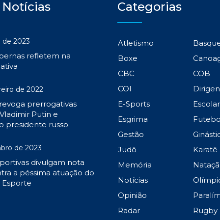
 Notícias
Categorias
 de 2023
Atletismo
Basqu
 pernas refletem na
Boxe
Canoa
ativa
CBC
COB
COI
Dirige
reiro de 2022
 revoga prerrogativas
E-Sports
Escola
Vladimir Putin e
Esgrima
Futebo
o presidente russo
Gestão
Ginásti
bro de 2023
Judô
Karatê
portivas divulgam nota
Memória
Nataçã
tra a péssima atuação do
Notícias
Olímpi
o Esporte
Opinião
Paralí
Radar
Rugby