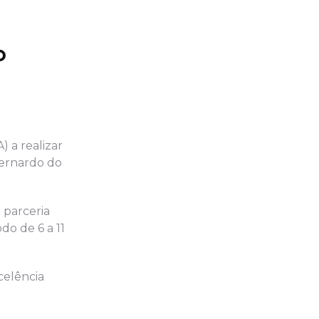
o
 a realizar
Bernardo do
 parceria
do de 6 a 11
celência