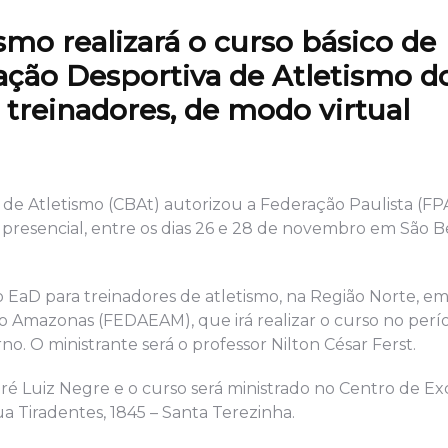
smo realizará o curso básico de
ação Desportiva de Atletismo d
 treinadores, de modo virtual
e Atletismo (CBAt) autorizou a Federação Paulista (FPA)
 presencial, entre os dias 26 e 28 de novembro em São 
 EaD para treinadores de atletismo, na Região Norte, em
 Amazonas (FEDAEAM), que irá realizar o curso no perío
. O ministrante será o professor Nilton César Ferst.
dré Luiz Negre e o curso será ministrado no Centro de Ex
a Tiradentes, 1845 – Santa Terezinha.