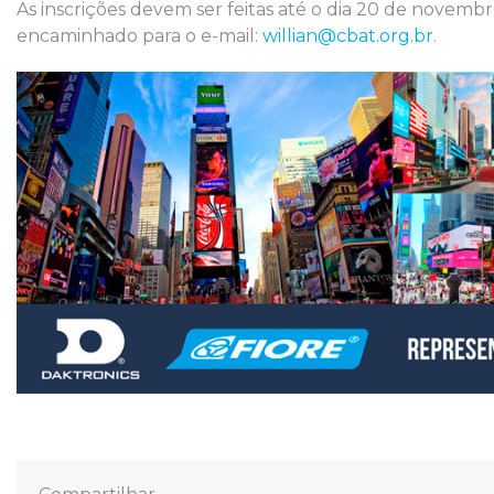
As inscrições devem ser feitas até o dia 20 de novemb
encaminhado para o e-mail:
willian@cbat.org.br
.