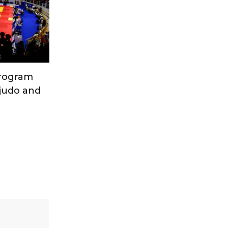
Program
 judo and