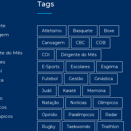
Tags
ete
Atletismo
Basquete
Boxe
gem
Canoagem
CBC
COB
nte do Mês
COI
Dirigente do Mês
res
E-Sports
Escolares
Esgrima
l
Futebol
Gestão
Ginástica
ca
Judô
Karatê
Memória
o
Natação
Notícias
Olímpicos
cos
Opinião
Paralímpicos
Radar
mpicos
Rugby
Taekwondo
Triathlon