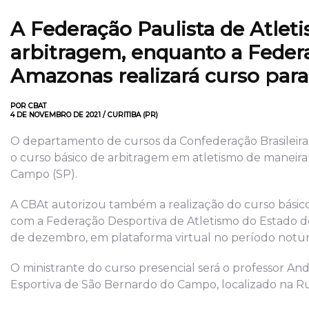
A Federação Paulista de Atleti
arbitragem, enquanto a Feder
Amazonas realizará curso para
POR CBAT
4 DE NOVEMBRO DE 2021 / CURITIBA (PR)
O departamento de cursos da Confederação Brasileira d
o curso básico de arbitragem em atletismo de maneira
Campo (SP).
A CBAt autorizou também a realização do curso básico
com a Federação Desportiva de Atletismo do Estado do
de dezembro, em plataforma virtual no período noturno
O ministrante do curso presencial será o professor An
Esportiva de São Bernardo do Campo, localizado na Ru