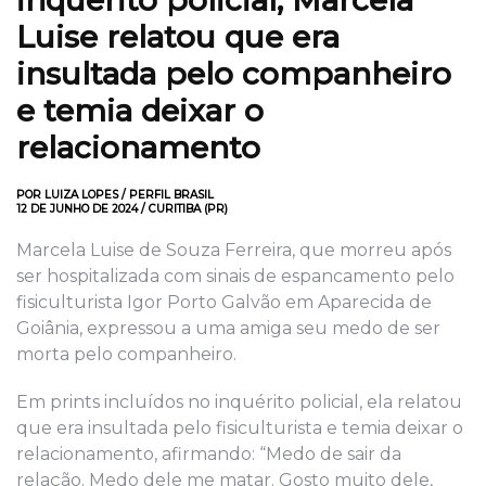
inquérito policial, Marcela
Luise relatou que era
insultada pelo companheiro
e temia deixar o
relacionamento
POR LUIZA LOPES / PERFIL BRASIL
12 DE JUNHO DE 2024 / CURITIBA (PR)
Marcela Luise de Souza Ferreira, que morreu após
ser hospitalizada com sinais de espancamento pelo
fisiculturista Igor Porto Galvão em Aparecida de
Goiânia, expressou a uma amiga seu medo de ser
morta pelo companheiro.
Em prints incluídos no inquérito policial, ela relatou
que era insultada pelo fisiculturista e temia deixar o
relacionamento, afirmando: “Medo de sair da
relação. Medo dele me matar. Gosto muito dele,