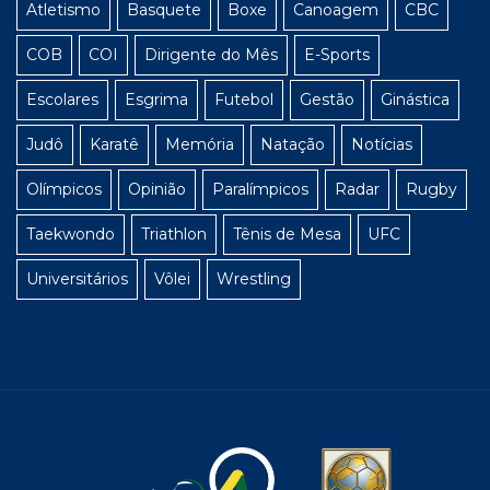
Atletismo
Basquete
Boxe
Canoagem
CBC
COB
COI
Dirigente do Mês
E-Sports
Escolares
Esgrima
Futebol
Gestão
Ginástica
Judô
Karatê
Memória
Natação
Notícias
Olímpicos
Opinião
Paralímpicos
Radar
Rugby
Taekwondo
Triathlon
Tênis de Mesa
UFC
Universitários
Vôlei
Wrestling