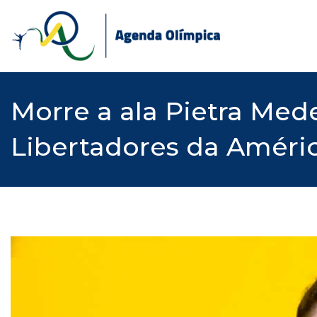
Skip
to
content
Morre a ala Pietra Med
Libertadores da Améri