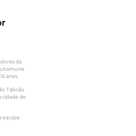
or
adores da
autoimune.
16 anos.
 do Taboão
a cidade de
a equipe