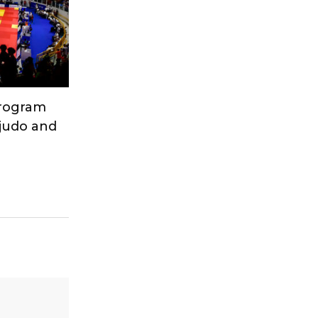
Program
 judo and