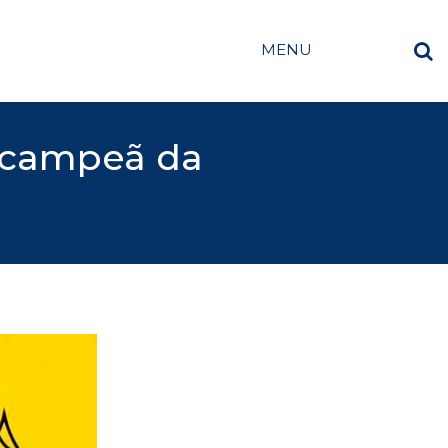
MENU
l campeã da