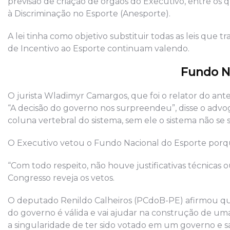
previsão de criação de órgãos do Executivo, entre os 
à Discriminação no Esporte (Anesporte).
A lei tinha como objetivo substituir todas as leis que t
de Incentivo ao Esporte continuam valendo.
Fundo N
O jurista Wladimyr Camargos, que foi o relator do ant
“A decisão do governo nos surpreendeu”, disse o advo
coluna vertebral do sistema, sem ele o sistema não se s
O Executivo vetou o Fundo Nacional do Esporte porque
“Com todo respeito, não houve justificativas técnicas 
Congresso reveja os vetos.
O deputado Renildo Calheiros (PCdoB-PE) afirmou qu
do governo é válida e vai ajudar na construção de uma p
a singularidade de ter sido votado em um governo e 