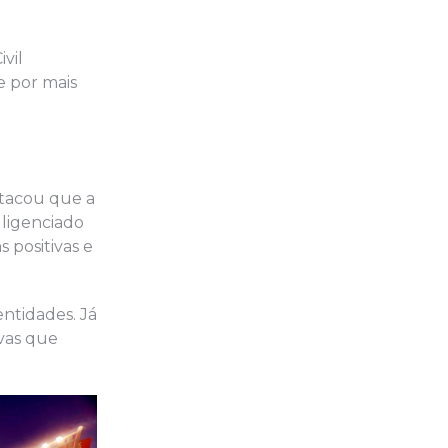
vil
e por mais
stacou que a
gligenciado
 positivas e
ntidades. Já
ivas que