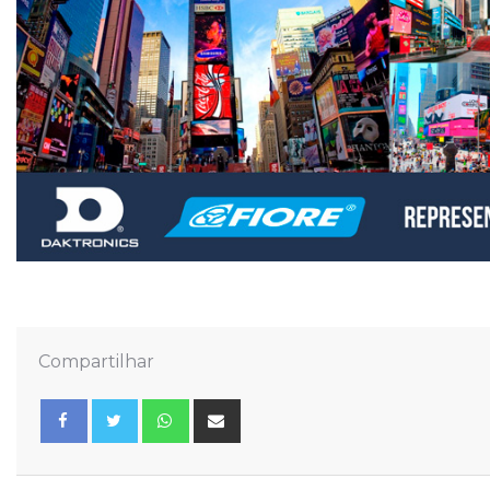
Compartilhar
Whatsapp
Share
via
Email
Facebook
Twitter