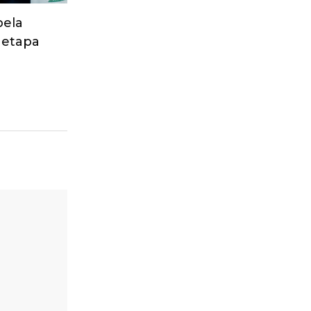
pela
 etapa