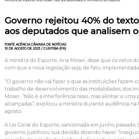
Ministra do Esporte, Ana Moser, fala aos deputados © Ministério do Esporte
Governo rejeitou 40% do texto;
aos deputados que analisem os
FONTE AGÊNCIA CÂMARA DE NOTÍCIAS
10 DE AGOSTO DE 2023 / CURITIBA (PR)
A ministra do Esporte, Ana Moser, disse que os vetos do
com que a nova legislação seja, de fato, implementada
“O governo não vai fazer o que as instituições fazem c
trabalho de desenvolvimento das modalidades, dos imp
Moser. “Não é a interferência nisso, mas alinhar a u
alcançadas”, explicou a ministra durante audiência n
agosto.
A Lei Geral do Esporte, sancionada em junho passado, t
governo justificou sua decisão dizendo haver “inseguran