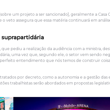
bre um projeto a ser sancionado], geralmente a Casa Ci
 o veto assegura que essa matéria continuará em anális
 suprapartidária
 que pediu a realização da audiência com a ministra, de
tidária, uma vez que, segundo ele, o setor vem sendo ne
perfeito entendimento que nós temos de construir coisas
ratados por decreto, como a autonomia e a gestão das e
ões trabalhistas serão abordados em propostas legislat