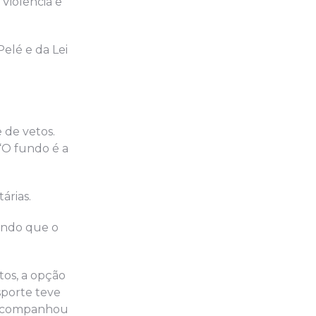
Violência e
Pelé e da Lei
 de vetos.
“O fundo é a
árias.
dindo que o
os, a opção
sporte teve
o acompanhou