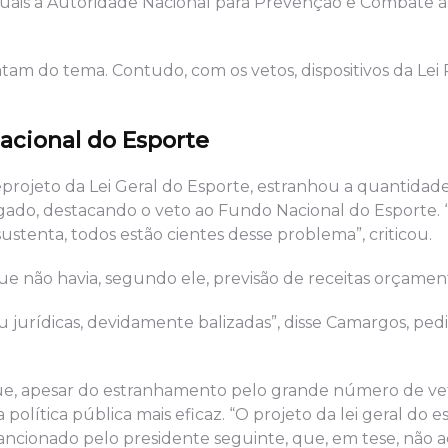
quais a Autoridade Nacional para Prevenção e Combate à 
ratam do tema. Contudo, com os vetos, dispositivos da Lei 
acional do Esporte
eprojeto da Lei Geral do Esporte, estranhou a quantidade
gado, destacando o veto ao Fundo Nacional do Esporte. 
ustenta, todos estão cientes desse problema”, criticou.
 não havia, segundo ele, previsão de receitas orçament
ou jurídicas, devidamente balizadas”, disse Camargos, pe
e, apesar do estranhamento pelo grande número de vet
olítica pública mais eficaz. “O projeto da lei geral do e
sancionado pelo presidente seguinte, que, em tese, nã