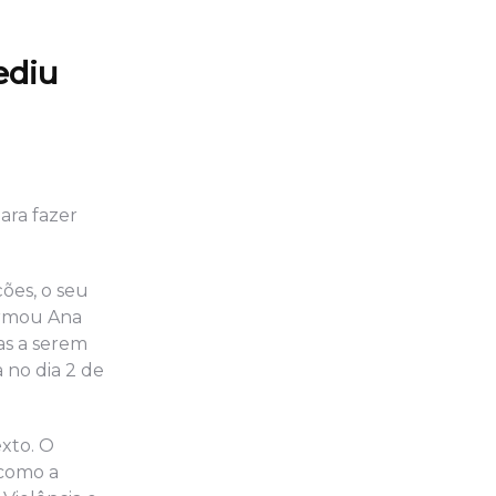
ediu
ara fazer
ões, o seu
irmou Ana
as a serem
 no dia 2 de
exto. O
 como a