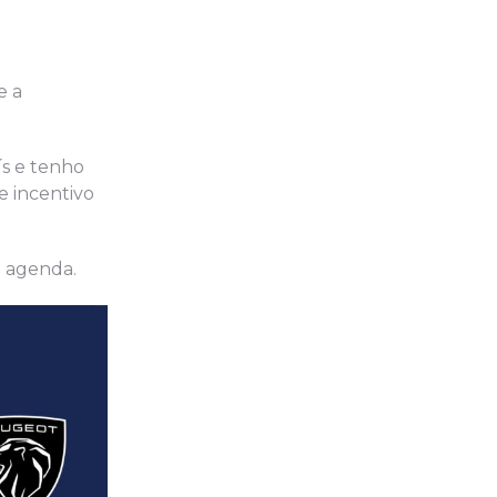
e a
ís e tenho
e incentivo
a agenda.