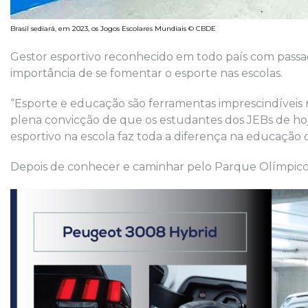
Brasil sediará, em 2023, os Jogos Escolares Mundiais © CBDE
Gestor esportivo reconhecido em todo país com passa
importância de se fomentar o esporte nas escolas.
“Esporte e educação são ferramentas imprescindíveis
plena convicção de que os estudantes dos JEBs de hoje
esportivo na escola faz toda a diferença na educação 
Depois de conhecer e caminhar pelo Parque Olímpico,