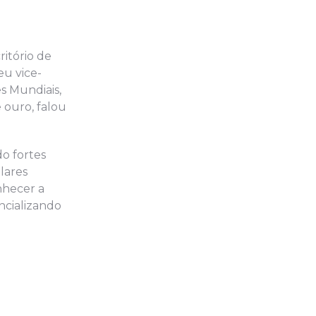
ritório de
eu vice-
s Mundiais,
 ouro, falou
o fortes
lares
nhecer a
ncializando