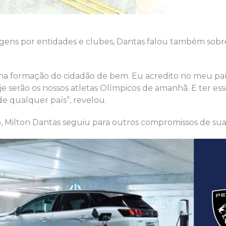
gens por entidades e clubes, Dantas falou também sobr
 na formação do cidadão de bem. Eu acredito no meu pa
 serão os nossos atletas Olímpicos de amanhã. E ter ess
de qualquer país”, revelou.
 Milton Dantas seguiu para outros compromissos de su