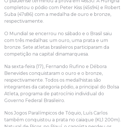
O piauiense terminou a prova em 46s30. A Hungria
completou o pódio com Peter Kiss (45s94) e Robert
Suba (47s86) com a medalha de ouro e bronze,
respectivamente.
O Mundial se encerrou no sábado e o Brasil saiu
com três medalhas: um ouro, uma prata e um
bronze. Sete atletas brasileiros participaram da
competição na capital dinamarquesa.
Na sexta-feira (17), Fernando Rufino e Débora
Benevides conquistaram o ouro e o bronze,
respectivamente. Todos os medalhistas são
integrantes da categoria pódio, a principal do Bolsa
Atleta, programa de patrocínio individual do
Governo Federal Brasileiro.
Nos Jogos Paralímpicos de Tóquio, Luís Carlos
também conquistou a prata no caiaque (KL1 200m).
Natural de Picos, no Piauí, o canoísta perdeu os