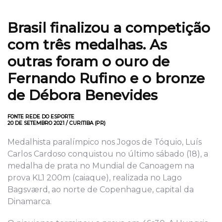
Brasil finalizou a competição
com três medalhas. As
outras foram o ouro de
Fernando Rufino e o bronze
de Débora Benevides
FONTE REDE DO ESPORTE
20 DE SETEMBRO 2021 / CURITIBA (PR)
Medalhista paralímpico nos Jogos de Tóquio, Luís
Carlos Cardoso conquistou no último sábado (18), a
medalha de prata no Mundial de Canoagem na
prova KL1 200m (caiaque), realizada no Lago
Bagsværd, ao norte de Copenhague, capital da
Dinamarca.