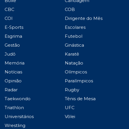
Boxe
Canoagem
CBC
COB
COI
Dirigente do Mês
E-Sports
Escolares
Esgrima
Futebol
Gestão
Ginástica
Judô
Karatê
Memória
Natação
Notícias
Olímpicos
Opinião
Paralímpicos
Radar
Rugby
Taekwondo
Tênis de Mesa
Triathlon
UFC
Universitários
Vôlei
Wrestling