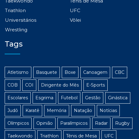
Taekwondo
Tênis de Mesa
Triathlon
UFC
Universitários
Vôlei
Wrestling
Tags
Atletismo
Basquete
Boxe
Canoagem
CBC
COB
COI
Dirigente do Mês
E-Sports
Escolares
Esgrima
Futebol
Gestão
Ginástica
Judô
Karatê
Memória
Natação
Notícias
Olímpicos
Opinião
Paralímpicos
Radar
Rugby
Taekwondo
Triathlon
Tênis de Mesa
UFC