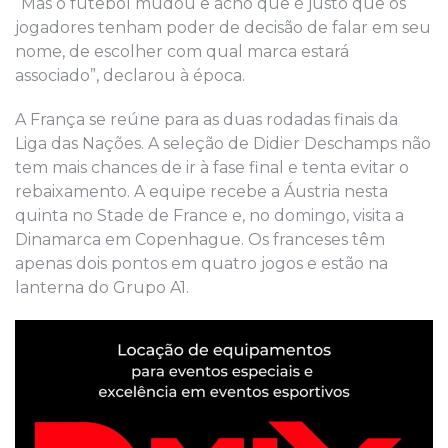
“Mas o futebol mudou e acho que é justo que os
jogadores tenham poder de decisão de falar em seu
nome, de escolher com qual marca estará
associado”, declarou à época.
A França se reúne para as duas rodadas finais da
Liga das Nações. A seleção de Didier Deschamps não
tem mais chances de ir à fase final e tenta evitar o
rebaixamento. A equipe recebe a Áustria nesta
quinta no Stade de France e, no domingo, visita a
Dinamarca em Copenhague. Os franceses têm
apenas dois pontos em quatro jogos e estão na
lanterna do Grupo A1.