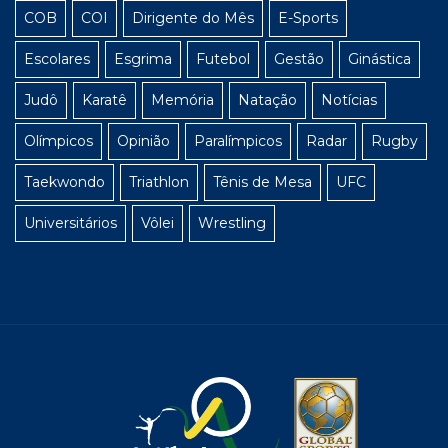
COB
COI
Dirigente do Mês
E-Sports
Escolares
Esgrima
Futebol
Gestão
Ginástica
Judô
Karatê
Memória
Natação
Notícias
Olímpicos
Opinião
Paralímpicos
Radar
Rugby
Taekwondo
Triathlon
Tênis de Mesa
UFC
Universitários
Vôlei
Wrestling