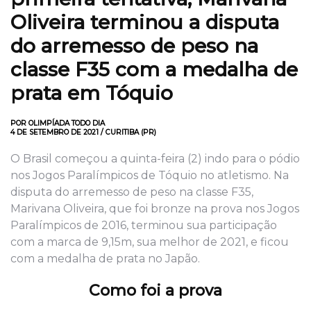
Oliveira terminou a disputa
do arremesso de peso na
classe F35 com a medalha de
prata em Tóquio
POR OLIMPÍADA TODO DIA
4 DE SETEMBRO DE 2021 / CURITIBA (PR)
O Brasil começou a quinta-feira (2) indo para o pódio
nos Jogos Paralímpicos de Tóquio no atletismo. Na
disputa do arremesso de peso na classe F35,
Marivana Oliveira, que foi bronze na prova nos Jogos
Paralímpicos de 2016, terminou sua participação
com a marca de 9,15m, sua melhor de 2021, e ficou
com a medalha de prata no Japão.
Como foi a prova