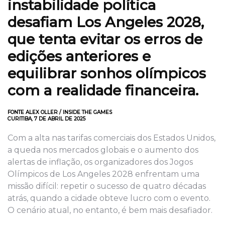
instabilidade política
desafiam Los Angeles 2028,
que tenta evitar os erros de
edições anteriores e
equilibrar sonhos olímpicos
com a realidade financeira.
FONTE ALEX OLLER / INSIDE THE GAMES
CURITIBA, 7 DE ABRIL DE 2025
Com a alta nas tarifas comerciais dos Estados Unidos,
a queda nos mercados globais e o aumento dos
alertas de inflação, os organizadores dos Jogos
Olímpicos de Los Angeles 2028 enfrentam uma
missão difícil: repetir o sucesso de quatro décadas
atrás, quando a cidade obteve lucro com o evento.
O cenário atual, no entanto, é bem mais desafiador.