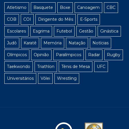
Atletismo
Basquete
Boxe
Canoagem
CBC
COB
COI
Dirigente do Mês
E-Sports
Escolares
Esgrima
Futebol
Gestão
Ginástica
Judô
Karatê
Memória
Natação
Notícias
Olímpicos
Opinião
Paralímpicos
Radar
Rugby
Taekwondo
Triathlon
Tênis de Mesa
UFC
Universitários
Vôlei
Wrestling