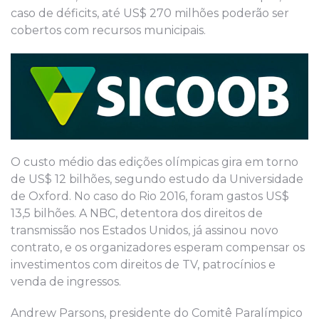
caso de déficits, até US$ 270 milhões poderão ser
cobertos com recursos municipais.
O custo médio das edições olímpicas gira em torno
de US$ 12 bilhões, segundo estudo da Universidade
de Oxford. No caso do Rio 2016, foram gastos US$
13,5 bilhões. A NBC, detentora dos direitos de
transmissão nos Estados Unidos, já assinou novo
contrato, e os organizadores esperam compensar os
investimentos com direitos de TV, patrocínios e
venda de ingressos.
Andrew Parsons, presidente do Comitê Paralímpico