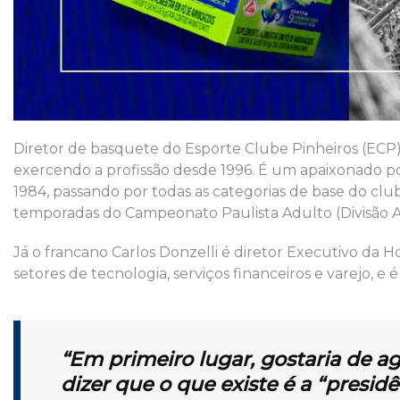
Diretor de basquete do Esporte Clube Pinheiros (EC
exercendo a profissão desde 1996. É um apaixonado 
1984, passando por todas as categorias de base do cl
temporadas do Campeonato Paulista Adulto (Divisão A
Já o francano Carlos Donzelli é diretor Executivo da
setores de tecnologia, serviços financeiros e varejo, e
“Em primeiro lugar, gostaria de a
dizer que o que existe é a
“presidê