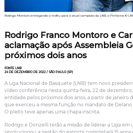
Rodrigo Montoro entregando o troféu para o atual campeão da LNB, o Pinheiros © LN
Rodrigo Franco Montoro e Carl
aclamação após Assembleia Ge
próximos dois anos
FONTE LNB
24 DE DEZEMBRO DE 2022 / SÃO PAULO (SP)
A Liga Nacional de Basquete (LNB) tem novo president
vídeo conferência nesta quinta-feira, 22 de dezembro
entidade pelos próximos dois anos, a partir de janeiro
que exerceu a mesma função no mandato de Delano Fr
O pleito teve apenas uma chapa inscrita.
Rodrigo e Donzelli terão a missão de liderar a Liga 
revolucionou a gestão do esporte completará 15 anos