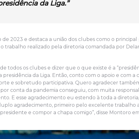
residência da Liga.”
o de 2023 e destaca a união dos clubes como o principal 
 o trabalho realizado pela diretoria comandada por Del
de todos os clubes e dizer que o que existe é a “presidên
 a presidência da Liga. Então, conto com o apoio e com a
forte e sobretudo participativa. Quero agradecer també
por conta da pandemia conseguiu, com muita responsab
nto. E esse agradecimento eu estendo à toda a diretoria
m duplo agradecimento, primeiro pelo excelente trabalho 
-presidente e compor a chapa comigo”, disse Montoro e