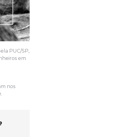
pela PUC/SP,
nheiros em
uam nos
.
e