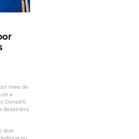
por
s
 por meio de
zir a
o Donzelli,
de dezembro.
ão que
ferência no