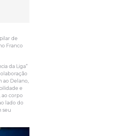
pilar de
ano Franco
cia da Liga”
 colaboração
m ao Delano,
ilidade e
, ao corpo
ao lado do
m seu