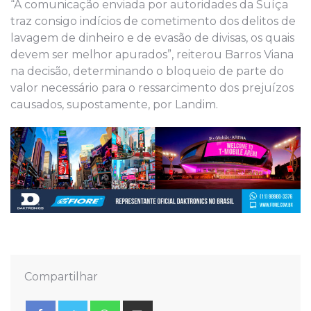
“A comunicação enviada por autoridades da Suíça
traz consigo indícios de cometimento dos delitos de
lavagem de dinheiro e de evasão de divisas, os quais
devem ser melhor apurados”, reiterou Barros Viana
na decisão, determinando o bloqueio de parte do
valor necessário para o ressarcimento dos prejuízos
causados, supostamente, por Landim.
Compartilhar
Whatsapp
Share