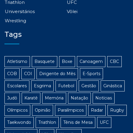
Triathlon
UFC
Universitários
Vôlei
Wrestling
Tags
Atletismo
Basquete
Boxe
Canoagem
CBC
COB
COI
Dirigente do Mês
E-Sports
Escolares
Esgrima
Futebol
Gestão
Ginástica
Judô
Karatê
Memória
Natação
Notícias
Olímpicos
Opinião
Paralímpicos
Radar
Rugby
Taekwondo
Triathlon
Tênis de Mesa
UFC