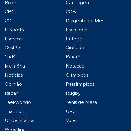
Boxe
Canoagem
CBC
COB
COI
Dirigente do Mês
E-Sports
Escolares
Esgrima
Futebol
Gestão
Ginástica
Judô
Karatê
Memória
Natação
Notícias
Olímpicos
Opinião
Paralímpicos
Radar
Rugby
Taekwondo
Tênis de Mesa
Triathlon
UFC
Universitários
Vôlei
Wrestling