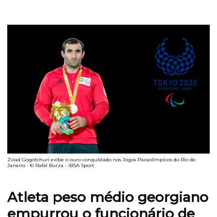
Zviad Gogotchuri exibe o ouro conquistado nos Jogos Paraolímpicos do Rio de
Janeiro - © Rafal Burza - IBSA Sport
Atleta peso médio georgiano
empurrou o funcionário de