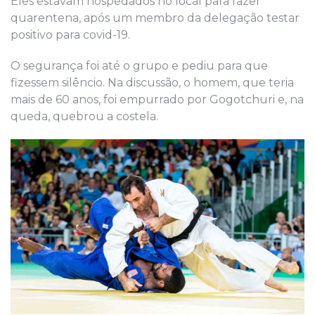
Eles estavam hospedados no local para fazer
quarentena, após um membro da delegação testar
positivo para covid-19.
O segurança foi até o grupo e pediu para que
fizessem silêncio. Na discussão, o homem, que teria
mais de 60 anos, foi empurrado por Gogotchuri e, na
queda, quebrou a costela.