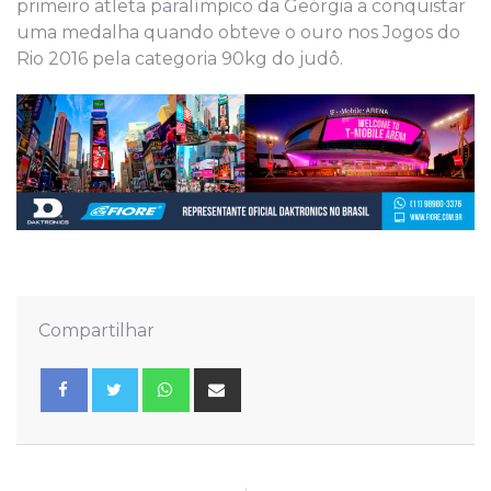
primeiro atleta paralímpico da Geórgia a conquistar
uma medalha quando obteve o ouro nos Jogos do
Rio 2016 pela categoria 90kg do judô.
Compartilhar
Whatsapp
Share
via
Email