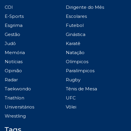
COI
Dirigente do Mês
E-Sports
Escolares
Esgrima
Futebol
Gestão
Ginástica
Judô
Karatê
Memória
Natação
Notícias
Olímpicos
Opinião
Paralímpicos
Radar
Rugby
Taekwondo
Tênis de Mesa
Triathlon
UFC
Universitários
Vôlei
Wrestling
Tags