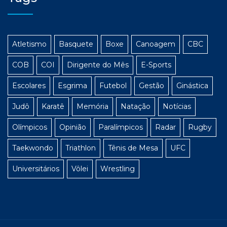
Atletismo
Basquete
Boxe
Canoagem
CBC
COB
COI
Dirigente do Mês
E-Sports
Escolares
Esgrima
Futebol
Gestão
Ginástica
Judô
Karatê
Memória
Natação
Notícias
Olímpicos
Opinião
Paralímpicos
Radar
Rugby
Taekwondo
Triathlon
Tênis de Mesa
UFC
Universitários
Vôlei
Wrestling