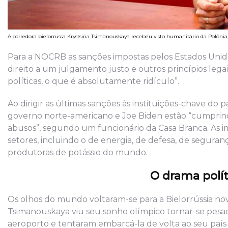
A corredora bielorrussa Krystsina Tsimanouskaya recebeu visto humanitário da Polôni
Para a NOCRB as sanções impostas pelos Estados Unid
direito a um julgamento justo e outros princípios leg
políticas, o que é absolutamente ridículo”.
Ao dirigir as últimas sanções às instituições-chave d
governo norte-americano e Joe Biden estão “cumprind
abusos”, segundo um funcionário da Casa Branca. As
setores, incluindo o de energia, de defesa, de segur
produtoras de potássio do mundo.
O drama polít
Os olhos do mundo voltaram-se para a Bielorrússia n
Tsimanouskaya viu seu sonho olímpico tornar-se pesad
aeroporto e tentaram embarcá-la de volta ao seu país 