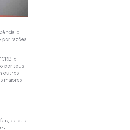
ência, o
o por razões
OCRB, o
o por seus
m outros
as maiores
força para o
e a