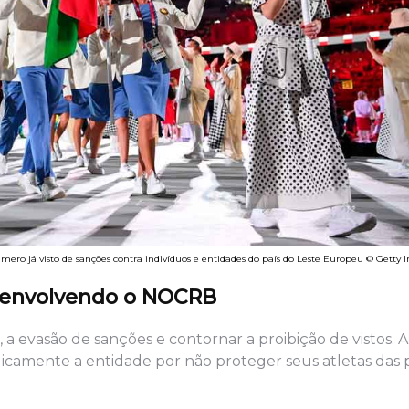
ro já visto de sanções contra indivíduos e entidades do país do Leste Europeu © Getty 
 envolvendo o NOCRB
a evasão de sanções e contornar a proibição de vistos. A
camente a entidade por não proteger seus atletas das p