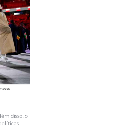
Images
lém disso, o
olíticas