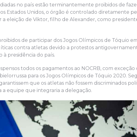
diadas no país estão terminantemente proibidos de faz
s Estados Unidos, o órgão é controlado diretamente pe
a eleição de Viktor, filho de Alexander, como president
proibidos de participar dos Jogos Olímpicos de Tóquio 
ticas contra atletas devido a protestos antigovernamenta
 à presidência do país.
uspensos todos os pagamentos ao NOCRB, com exceção d
 bielorrussa para os Jogos Olímpicos de Tóquio 2020. Se
garantissem que os atletas não fossem discriminados pol
a a equipe que integraria a delegação.