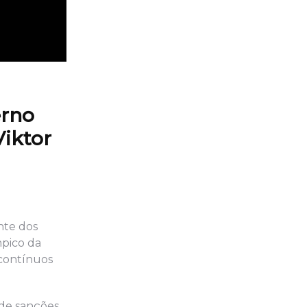
erno
Viktor
nte dos
mpico da
 contínuos
 de sanções