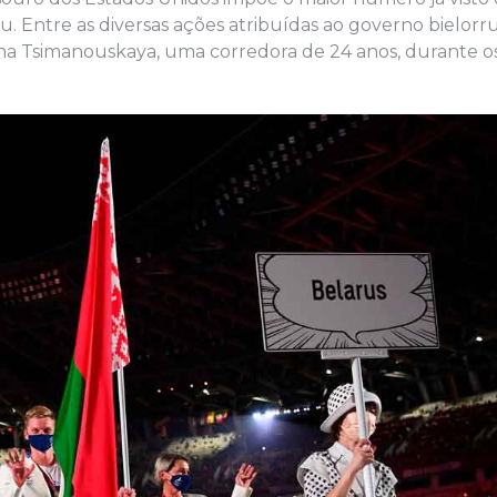
. Entre as diversas ações atribuídas ao governo bielorru
sina Tsimanouskaya, uma corredora de 24 anos, durante o