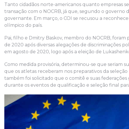
Tanto cidadãos norte-americanos quanto empresas se
transação com o NOCRB, já que, segundo o governo do
governante. Em março, o COI se recusou a reconhecer 
olímpico do país.
Pai, filho e Dmitry Baskov, membro do NOCRB, foram 
de 2020 após diversas alegações de discriminações polí
em agosto de 2020, logo após a eleição de Lukashenko
Como medida provisória, determinou-se que seriam s
que os atletas receberam nos preparativos da seleção
também foi solicitado que o comitê e suas federações 
durante os eventos de qualificação e seleção final par