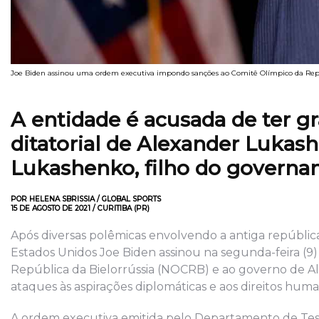
Joe Biden assinou uma ordem executiva impondo sanções ao Comitê Olímpico da Repú
A entidade é acusada de ter 
ditatorial de Alexander Lukas
Lukashenko, filho do governa
POR HELENA SBRISSIA / GLOBAL SPORTS
15 DE AGOSTO DE 2021 / CURITIBA (PR)
Após diversas polêmicas envolvendo a antiga república
Estados Unidos Joe Biden assinou na segunda-feira (
República da Bielorrússia (NOCRB) e ao governo de A
ataques às aspirações diplomáticas e aos direitos hum
A ordem executiva emitida pelo Departamento de Teso