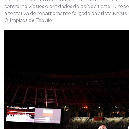
contra indivíduos e entidades do país do Leste Europeu
a tentativa de repatriamento forçado da atleta Kryst
Olímpicos de Tóquio.