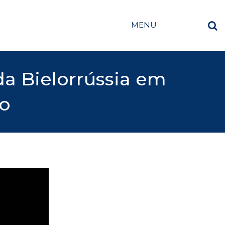
MENU
a Bielorrússia em
no