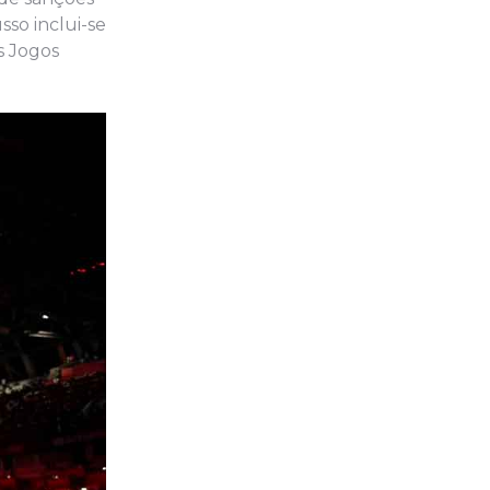
sso inclui-se
s Jogos