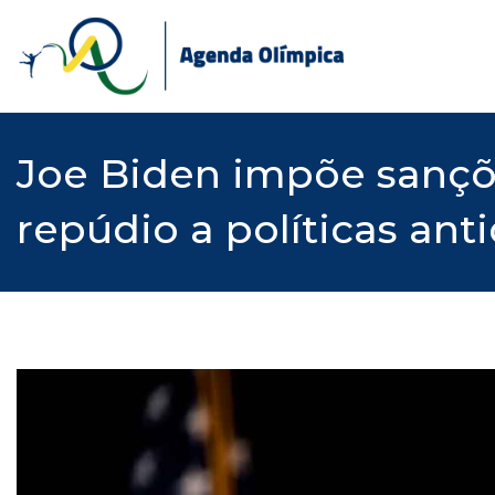
Skip
to
content
Joe Biden impõe sançõ
repúdio a políticas an