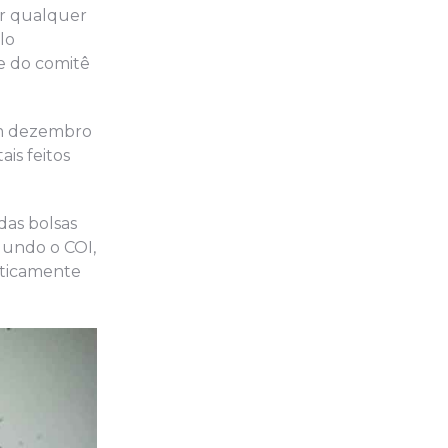
er qualquer
lo
e do comitê
em dezembro
is feitos
as bolsas
gundo o COI,
iticamente