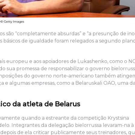
a © Getty Images
os são “completamente absurdas” e “a presunção de inoc
ais básicos de igualdade foram relegados a segundo plan
o país europeu e aos apoiadores de Lukashenko, como o N
o sua promessa de responsabilizar o governo bielorruss
 imposições do governo norte-americano também atinge
ança e algumas empresas, como a Belaruskali OAO, uma d
ico da atleta de Belarus
ovamente quando a estreante da competição Krystsina
elo. Integrantes da delegação bielorrussa levaram-na à 
depois de ela criticar publicamente seus treinadores, qu