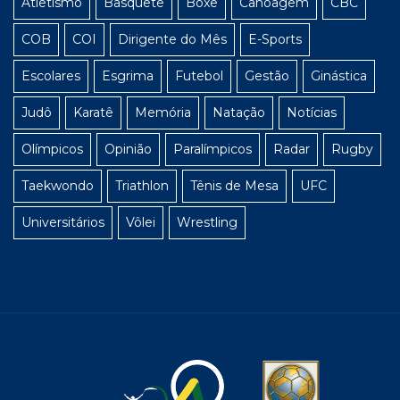
Atletismo
Basquete
Boxe
Canoagem
CBC
COB
COI
Dirigente do Mês
E-Sports
Escolares
Esgrima
Futebol
Gestão
Ginástica
Judô
Karatê
Memória
Natação
Notícias
Olímpicos
Opinião
Paralímpicos
Radar
Rugby
Taekwondo
Triathlon
Tênis de Mesa
UFC
Universitários
Vôlei
Wrestling