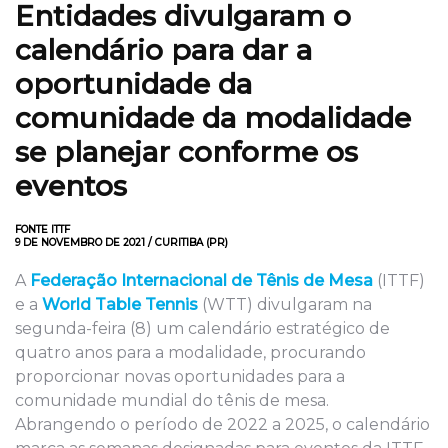
Entidades divulgaram o
calendário para dar a
oportunidade da
comunidade da modalidade
se planejar conforme os
eventos
FONTE ITTF
9 DE NOVEMBRO DE 2021 / CURITIBA (PR)
A
Federação Internacional de Tênis de Mesa
(ITTF)
e a
World Table Tennis
(WTT) divulgaram na
segunda-feira (8) um calendário estratégico de
quatro anos para a modalidade, procurando
proporcionar novas oportunidades para a
comunidade mundial do tênis de mesa.
Abrangendo o período de 2022 a 2025, o calendário