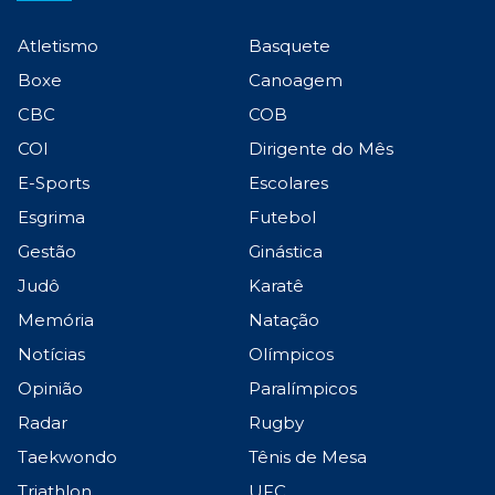
Atletismo
Basquete
Boxe
Canoagem
CBC
COB
COI
Dirigente do Mês
E-Sports
Escolares
Esgrima
Futebol
Gestão
Ginástica
Judô
Karatê
Memória
Natação
Notícias
Olímpicos
Opinião
Paralímpicos
Radar
Rugby
Taekwondo
Tênis de Mesa
Triathlon
UFC