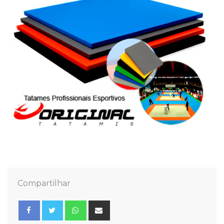
Compartilhar
Whatsapp
Share
via