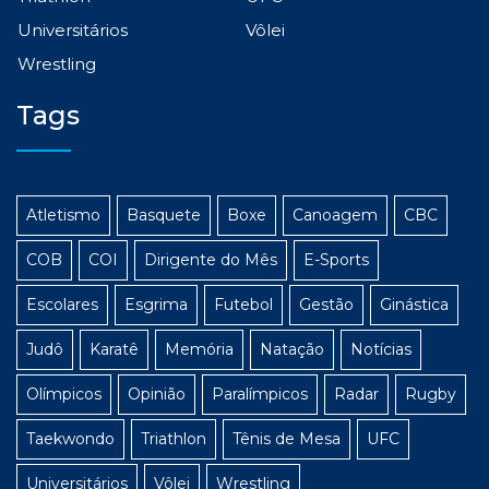
Universitários
Vôlei
Wrestling
Tags
Atletismo
Basquete
Boxe
Canoagem
CBC
COB
COI
Dirigente do Mês
E-Sports
Escolares
Esgrima
Futebol
Gestão
Ginástica
Judô
Karatê
Memória
Natação
Notícias
Olímpicos
Opinião
Paralímpicos
Radar
Rugby
Taekwondo
Triathlon
Tênis de Mesa
UFC
Universitários
Vôlei
Wrestling