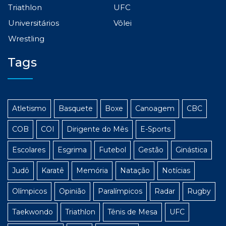
Triathlon
UFC
Universitários
Vôlei
Wrestling
Tags
Atletismo
Basquete
Boxe
Canoagem
CBC
COB
COI
Dirigente do Mês
E-Sports
Escolares
Esgrima
Futebol
Gestão
Ginástica
Judô
Karatê
Memória
Natação
Notícias
Olímpicos
Opinião
Paralímpicos
Radar
Rugby
Taekwondo
Triathlon
Tênis de Mesa
UFC