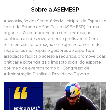
Sobre a ASEMESP
A
Associação dos Secretários Municipais de Esporte e
Lazer do Estado de São Paulo
(
ASEMESP
) é uma
organização comprometida com a educação
contínua e o desenvolvimento profissional. Com
forte ênfase na formação e no aprimoramento dos
secretários municipais e gestores do esporte, a
associação facilita o acesso a recursos, promove boas
práticas e potencializa o impacto social do esporte
por meio de eventos como o I Congresso de
Administração Pública e Privada no Esporte.