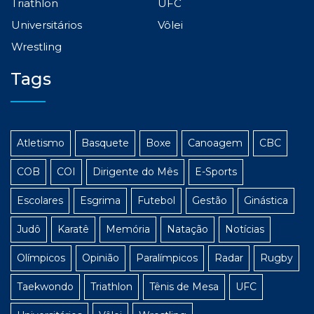
Triathlon
UFC
Universitários
Vôlei
Wrestling
Tags
Atletismo
Basquete
Boxe
Canoagem
CBC
COB
COI
Dirigente do Mês
E-Sports
Escolares
Esgrima
Futebol
Gestão
Ginástica
Judô
Karatê
Memória
Natação
Notícias
Olímpicos
Opinião
Paralímpicos
Radar
Rugby
Taekwondo
Triathlon
Tênis de Mesa
UFC