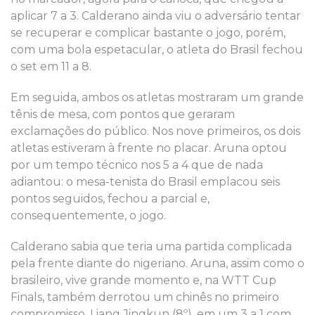
aplicar 7 a 3. Calderano ainda viu o adversário tentar
se recuperar e complicar bastante o jogo, porém,
com uma bola espetacular, o atleta do Brasil fechou
o set em 11 a 8.
Em seguida, ambos os atletas mostraram um grande
tênis de mesa, com pontos que geraram
exclamações do público. Nos nove primeiros, os dois
atletas estiveram à frente no placar. Aruna optou
por um tempo técnico nos 5 a 4 que de nada
adiantou: o mesa-tenista do Brasil emplacou seis
pontos seguidos, fechou a parcial e,
consequentemente, o jogo.
Calderano sabia que teria uma partida complicada
pela frente diante do nigeriano. Aruna, assim como o
brasileiro, vive grande momento e, na WTT Cup
Finals, também derrotou um chinês no primeiro
compromisso, Liang Jingkun (8º), em um 3 a 1 com