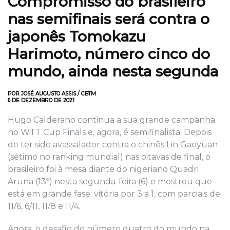
Compromisso do brasileiro
nas semifinais será contra o
japonês Tomokazu
Harimoto, número cinco do
mundo, ainda nesta segunda
POR JOSÉ AUGUSTO ASSIS / CBTM
6 DE DEZEMBRO DE 2021
Hugo Calderano continua a sua grande campanha
no WTT Cup Finals e, agora, é semifinalista. Depois
de ter sido avassalador contra o chinês Lin Gaoyuan
(sétimo no ranking mundial) nas oitavas de final, o
brasileiro foi à mesa diante do nigeriano Quadri
Aruna (13º) nesta segunda-feira (6) e mostrou que
está em grande fase: vitória por 3 a 1, com parciais de
11/6, 6/11, 11/8 e 11/4.
Agora, o desafio do número quatro do mundo na