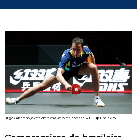
Hugo Calderano já está entre os quatro melhores do WTT Cup Finals © WTT