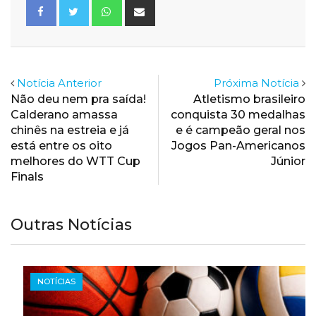
Whatsapp
Share
via
Email
Notícia Anterior
Próxima Notícia
Não deu nem pra saída!
Atletismo brasileiro
Calderano amassa
conquista 30 medalhas
chinês na estreia e já
e é campeão geral nos
está entre os oito
Jogos Pan-Americanos
melhores do WTT Cup
Júnior
Finals
Outras Notícias
NOTÍCIAS