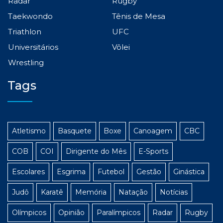
Radar
Rugby
Taekwondo
Tênis de Mesa
Triathlon
UFC
Universitários
Vôlei
Wrestling
Tags
Atletismo
Basquete
Boxe
Canoagem
CBC
COB
COI
Dirigente do Mês
E-Sports
Escolares
Esgrima
Futebol
Gestão
Ginástica
Judô
Karatê
Memória
Natação
Notícias
Olímpicos
Opinião
Paralímpicos
Radar
Rugby