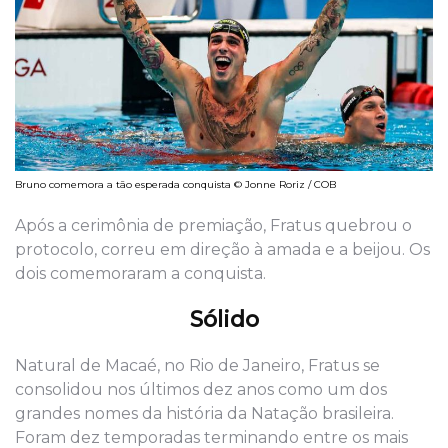
Bruno comemora a tão esperada conquista © Jonne Roriz / COB
Após a cerimônia de premiação, Fratus quebrou o
protocolo, correu em direção à amada e a beijou. Os
dois comemoraram a conquista.
Sólido
Natural de Macaé, no Rio de Janeiro, Fratus se
consolidou nos últimos dez anos como um dos
grandes nomes da história da Natação brasileira.
Foram dez temporadas terminando entre os mais