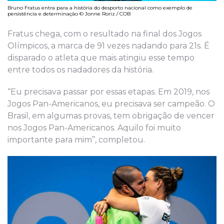
Bruno Fratus entra para a história do desporto nacional como exemplo de
persistência e determinação © Jonne Roriz / COB
Fratus chega, com o resultado na final dos Jogos
Olímpicos, a marca de 91 vezes nadando para 21s. É
disparado o atleta que mais atingiu esse tempo
entre todos os nadadores da história.
“Eu precisava passar por essas etapas. Em 2019, nos
Jogos Pan-Americanos, eu precisava ser campeão. O
Brasil, em algumas provas, tem obrigação de vencer
nos Jogos Pan-Americanos. Aquilo foi muito
importante para mim”, completou.