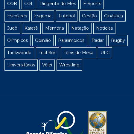
COB
COI
Dirigente do Mês
E-Sports
Escolares
Esgrima
Futebol
Gestão
Ginástica
Judô
Karatê
Memória
Natação
Notícias
Olímpicos
Opinião
Paralímpicos
Radar
Rugby
Taekwondo
Triathlon
Tênis de Mesa
UFC
Universitários
Vôlei
Wrestling