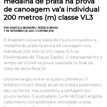
medalha de prata na prova
de canoagem va’a individual
200 metros (m) classe VL3
POR MARCELO BRANDÃO / AGÊNCIA BRASIL
7 DE SETEMBRO DE 2021 / CURITIBA (PR)
O brasileiro Giovane Vieira de Paula conquistou a
medalha de prata na prova de canoagem va’a
individual 200 metros (m) classe VL3 na
Paralimpíada de Tóquio (Japão). O paranaense fez o
tempo de 52s148 na prova realizada no final da
noite de sexta-feira (3).
Giovane largou entre os quatro primeiros. O
britânico Stuart Wood, atual recordista paralímpico,
saiu na frente, mas sustentou a vantagem por
pouco tempo. O australiano Curtir McGrath engolia
cada metro com potência e velocidade únicas.