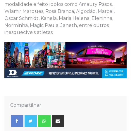
modalidade e feito ídolos como Amaury Pasos,
Wlamir Marques, Rosa Branca, Algodão, Marcel,
Oscar Schmidt, Kanela, Maria Helena, Eleninha,
Norminha, Magic Paula, Janeth, entre outros
inesquecíveis atletas.
Compartilhar
Whatsapp
Share
via