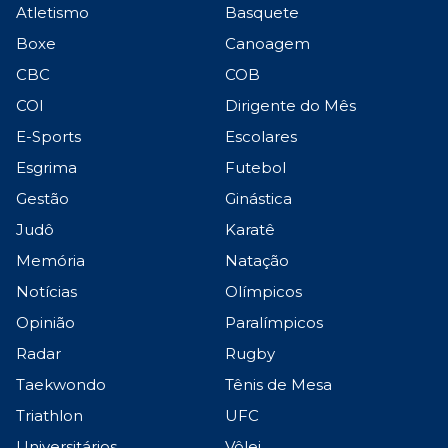
Atletismo
Basquete
Boxe
Canoagem
CBC
COB
COI
Dirigente do Mês
E-Sports
Escolares
Esgrima
Futebol
Gestão
Ginástica
Judô
Karatê
Memória
Natação
Notícias
Olímpicos
Opinião
Paralímpicos
Radar
Rugby
Taekwondo
Tênis de Mesa
Triathlon
UFC
Universitários
Vôlei