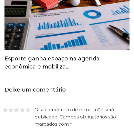
Esporte ganha espaço na agenda
econômica e mobiliza…
Deixe um comentário
O seu endereço de e-mail não será
publicado.
Campos obrigatórios são
marcados com
*