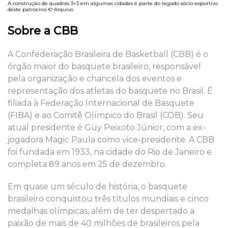
A construção de quadras 3×3 em algumas cidades é parte do legado sócio-esportivo
deste patrocino © Arquivo
Sobre a CBB
A Confederação Brasileira de Basketball (CBB) é o
órgão maior do basquete brasileiro, responsável
pela organização e chancela dos eventos e
representação dos atletas do basquete no Brasil. É
filiada à Federação Internacional de Basquete
(FIBA) e ao Comitê Olímpico do Brasil (COB). Seu
atual presidente é Guy Peixoto Júnior, com a ex-
jogadora Magic Paula como vice-presidente. A CBB
foi fundada em 1933, na cidade do Rio de Janeiro e
completa 89 anos em 25 de dezembro.
Em quase um século de história, o basquete
brasileiro conquistou três títulos mundiais e cinco
medalhas olímpicas, além de ter despertado a
paixão de mais de 40 milhões de brasileiros pela