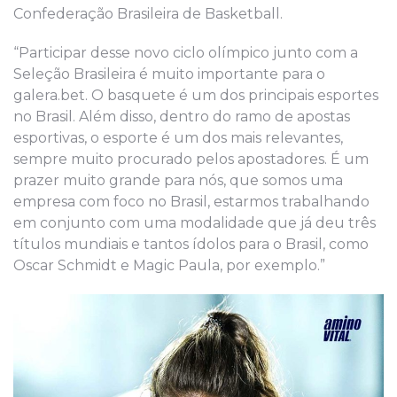
Confederação Brasileira de Basketball.
“Participar desse novo ciclo olímpico junto com a
Seleção Brasileira é muito importante para o
galera.bet. O basquete é um dos principais esportes
no Brasil. Além disso, dentro do ramo de apostas
esportivas, o esporte é um dos mais relevantes,
sempre muito procurado pelos apostadores. É um
prazer muito grande para nós, que somos uma
empresa com foco no Brasil, estarmos trabalhando
em conjunto com uma modalidade que já deu três
títulos mundiais e tantos ídolos para o Brasil, como
Oscar Schmidt e Magic Paula, por exemplo.”