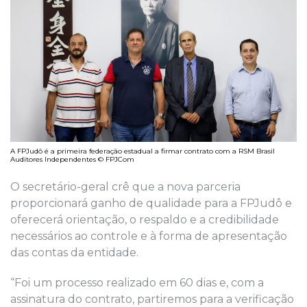
A FPJudô é a primeira federação estadual a firmar contrato com a RSM Brasil
Auditores Independentes © FPJCom
O secretário-geral crê que a nova parceria
proporcionará ganho de qualidade para a FPJudô e
oferecerá orientação, o respaldo e a credibilidade
necessários ao controle e à forma de apresentação
das contas da entidade.
“Foi um processo realizado em 60 dias e, com a
assinatura do contrato, partiremos para a verificação