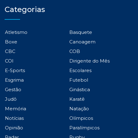
Categorias
Atletismo
Basquete
Boxe
Canoagem
CBC
COB
COI
Dirigente do Mês
E-Sports
Escolares
Esgrima
Futebol
Gestão
Ginástica
Judô
Karatê
Memória
Natação
Notícias
Olímpicos
Opinião
Paralímpicos
Radar
Rugby