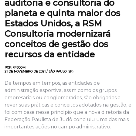
auditoria e consultoria do
planeta e quinta maior dos
Estados Unidos, a RSM
Consultoria modernizará
conceitos de gestão dos
recursos da entidade
POR FPJCOM
21 DE NOVEMBRO DE 2021 / SÃO PAULO (SP)
De tempos em tempos, as entidades de
administração esportiva, assim como os grupos
empresariais ou conglomerados, são obrigadas a
rever suas práticas e conceitos adotados na gestão, e
foi com base nesse princípio que a nova diretoria da
Federação Paulista de Judô concluiu uma das mais
importantes ações no campo administrativo.