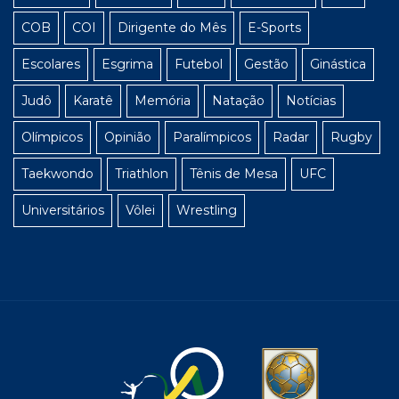
COB
COI
Dirigente do Mês
E-Sports
Escolares
Esgrima
Futebol
Gestão
Ginástica
Judô
Karatê
Memória
Natação
Notícias
Olímpicos
Opinião
Paralímpicos
Radar
Rugby
Taekwondo
Triathlon
Tênis de Mesa
UFC
Universitários
Vôlei
Wrestling