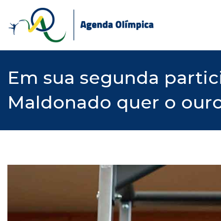
Skip
to
content
Em sua segunda partici
Maldonado quer o our