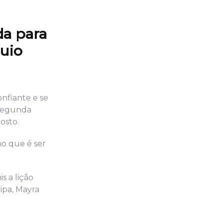
da para
quio
onfiante e se
 segunda
osto.
ho que é ser
s a lição
ipa, Mayra