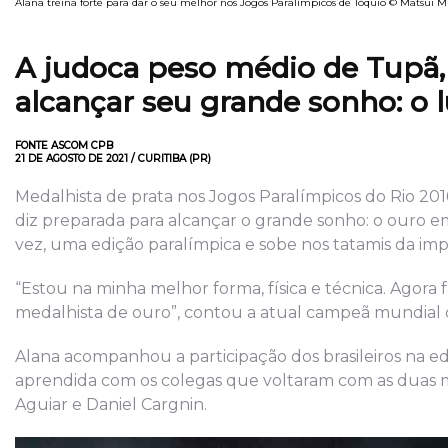
Alana treina forte para dar o seu melhor nos Jogos Paralímpicos de Tóquio © Matsui Mi
A judoca peso médio de Tupã, 
alcançar seu grande sonho: o 
FONTE ASCOM CPB
21 DE AGOSTO DE 2021 / CURITIBA (PR)
Medalhista de prata nos Jogos Paralímpicos do Rio 2016
diz preparada para alcançar o grande sonho: o ouro em
vez, uma edição paralímpica e sobe nos tatamis da i
“Estou na minha melhor forma, física e técnica. Agora 
medalhista de ouro”, contou a atual campeã mundial d
Alana acompanhou a participação dos brasileiros na ed
aprendida com os colegas que voltaram com as duas 
Aguiar e Daniel Cargnin.