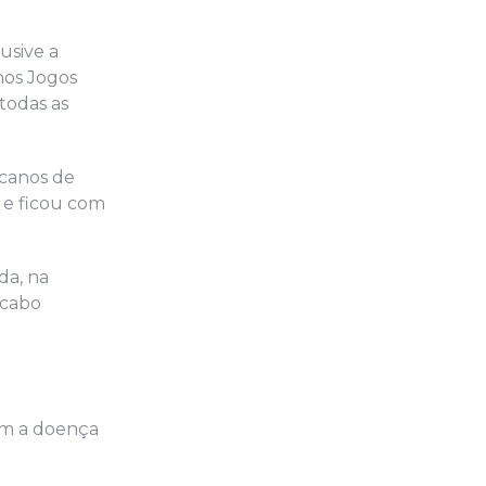
usive a
nos Jogos
todas as
icanos de
i e ficou com
da, na
acabo
om a doença