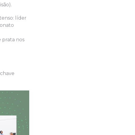
isão).
tenso: líder
eonato
e prata nos
a chave