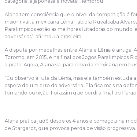
categoria, a japonesa é novata”, lembrou.
Alana tem consciência que o nível da competição é fort
maior rival, a mexicana Lênia Fabiola Ruvalcaba Alvare
Paralímpicos estão as melhores lutadoras do mundo, 
adversárias”, afirmou a brasileira.
A disputa por medalhas entre Alana e Lênia é antiga.
Toronto, em 2015, e na final dos Jogos Paralímpicos Rio
a prata. Agora, Alana vai para cima da mexicana em bus
“Eu observo a luta da Lênia, mas ela também estuda a
espera de um erro da adversária. Ela fica mais na defe
tomando punição. Foi assim que perdi a final do Parap
Alana pratica judô desde os 4 anos e começou na mod
de Stargardt, que provoca perda de visão progressiva.