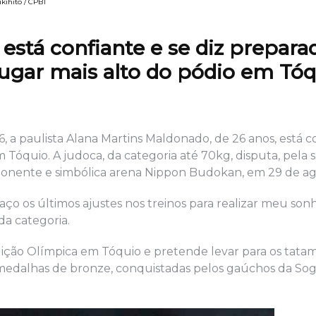
kihito / CPB1
está confiante e se diz prepara
lugar mais alto do pódio em Tó
, a paulista Alana Martins Maldonado, de 26 anos, está c
 Tóquio. A judoca, da categoria até 70kg, disputa, pela
mponente e simbólica arena Nippon Budokan, em 29 de ag
faço os últimos ajustes nos treinos para realizar meu son
a categoria.
ição Olímpica em Tóquio e pretende levar para os tatami
medalhas de bronze, conquistadas pelos gaúchos da Sog