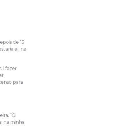
epois de 15
taria ali na
il fazer
ar
tenso para
eira. “O
s, na minha