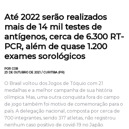
Até 2022 serão realizados
mais de 14 mil testes de
antígenos, cerca de 6.300 RT-
PCR, além de quase 1.200
exames sorológicos
POR COB
23 DE OUTUBRO DE 2021 / CURITIBA (PR)
O Brasil voltou dos Jogos de Tóquio com 21
medalhas e a melhor campanha de sua história
olímpica. Mas, uma outra conquista fora do campo
de jogo também foi motivo de comemoração para o
país. A delegação nacional, composta por cerca de
700 integrantes, sendo 317 atletas, não registrou
nenhum caso positivo de covid-19 no Japão.