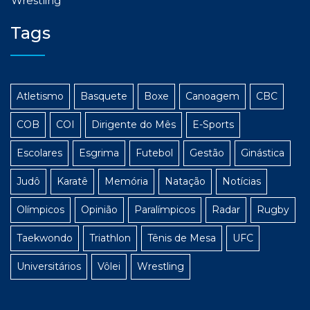
Wrestling
Tags
Atletismo
Basquete
Boxe
Canoagem
CBC
COB
COI
Dirigente do Mês
E-Sports
Escolares
Esgrima
Futebol
Gestão
Ginástica
Judô
Karatê
Memória
Natação
Notícias
Olímpicos
Opinião
Paralímpicos
Radar
Rugby
Taekwondo
Triathlon
Tênis de Mesa
UFC
Universitários
Vôlei
Wrestling