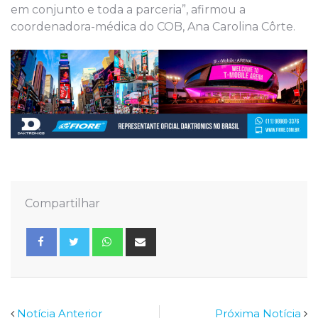
em conjunto e toda a parceria”, afirmou a
coordenadora-médica do COB, Ana Carolina Côrte.
Compartilhar
Whatsapp
Share
via
Email
Notícia Anterior
Próxima Notícia