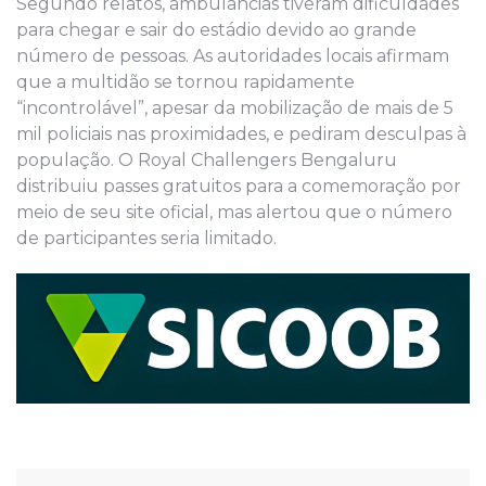
Segundo relatos, ambulâncias tiveram dificuldades
para chegar e sair do estádio devido ao grande
número de pessoas. As autoridades locais afirmam
que a multidão se tornou rapidamente
“incontrolável”, apesar da mobilização de mais de 5
mil policiais nas proximidades, e pediram desculpas à
população. O Royal Challengers Bengaluru
distribuiu passes gratuitos para a comemoração por
meio de seu site oficial, mas alertou que o número
de participantes seria limitado.