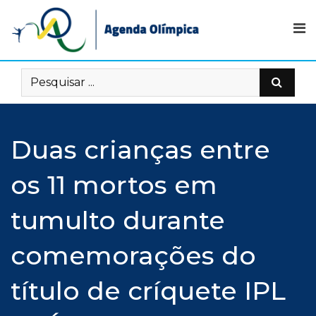
Skip
to
content
Duas crianças entre
os 11 mortos em
tumulto durante
comemorações do
título de críquete IPL