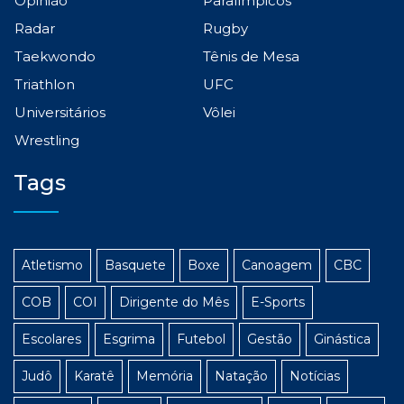
Opinião
Paralímpicos
Radar
Rugby
Taekwondo
Tênis de Mesa
Triathlon
UFC
Universitários
Vôlei
Wrestling
Tags
Atletismo
Basquete
Boxe
Canoagem
CBC
COB
COI
Dirigente do Mês
E-Sports
Escolares
Esgrima
Futebol
Gestão
Ginástica
Judô
Karatê
Memória
Natação
Notícias