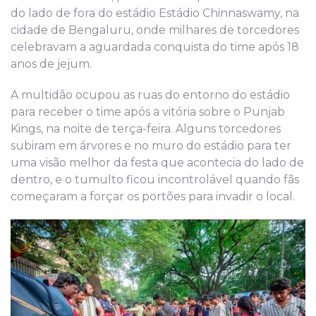
do lado de fora do estádio Estádio Chinnaswamy, na
cidade de Bengaluru, onde milhares de torcedores
celebravam a aguardada conquista do time após 18
anos de jejum.
A multidão ocupou as ruas do entorno do estádio
para receber o time após a vitória sobre o Punjab
Kings, na noite de terça-feira. Alguns torcedores
subiram em árvores e no muro do estádio para ter
uma visão melhor da festa que acontecia do lado de
dentro, e o tumulto ficou incontrolável quando fãs
começaram a forçar os portões para invadir o local.