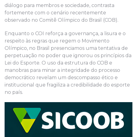
diálogo para membros e sociedade, contrasta
fortemente com o cenário recentemente
observado no Comitê Olímpico do Brasil (COB).
Enquanto o COI reforça a governança, a lisura e o
respeito às regras que regem o Movimento
Olímpico, no Brasil presenciamos uma tentativa de
perpetuação no poder que ignorou os princípios da
Lei do Esporte. O uso da estrutura do COB e
manobras para minar a integridade do processo
democrático revelam um descompasso ético e
institucional que fragiliza a credibilidade do esporte
no país.