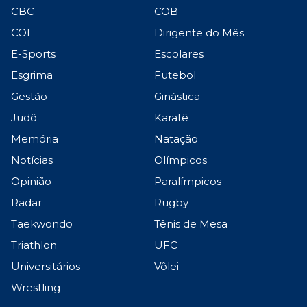
CBC
COB
COI
Dirigente do Mês
E-Sports
Escolares
Esgrima
Futebol
Gestão
Ginástica
Judô
Karatê
Memória
Natação
Notícias
Olímpicos
Opinião
Paralímpicos
Radar
Rugby
Taekwondo
Tênis de Mesa
Triathlon
UFC
Universitários
Vôlei
Wrestling