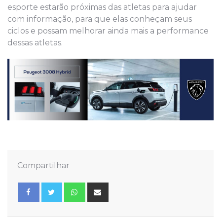
esporte estarão próximas das atletas para ajudar
com informação, para que elas conheçam seus
ciclos e possam melhorar ainda mais a performance
dessas atletas.
Compartilhar
Whatsapp
Share
via
Email