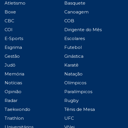
Atletismo
Basquete
Boxe
Canoagem
CBC
COB
COI
Dirigente do Mês
E-Sports
Escolares
Esgrima
Futebol
Gestão
Ginástica
Judô
Karatê
Memória
Natação
Notícias
Olímpicos
Opinião
Paralímpicos
Radar
Rugby
Taekwondo
Tênis de Mesa
Triathlon
UFC
Universitários
Vôlei