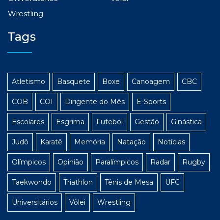
Wrestling
Tags
Atletismo
Basquete
Boxe
Canoagem
CBC
COB
COI
Dirigente do Mês
E-Sports
Escolares
Esgrima
Futebol
Gestão
Ginástica
Judô
Karatê
Memória
Natação
Notícias
Olímpicos
Opinião
Paralímpicos
Radar
Rugby
Taekwondo
Triathlon
Tênis de Mesa
UFC
Universitários
Vôlei
Wrestling