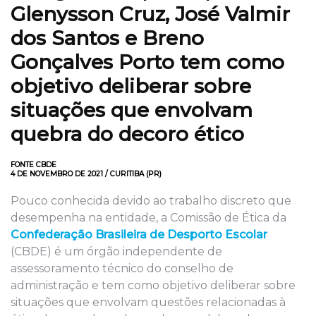
Glenysson Cruz, José Valmir
dos Santos e Breno
Gonçalves Porto tem como
objetivo deliberar sobre
situações que envolvam
quebra do decoro ético
FONTE CBDE
4 DE NOVEMBRO DE 2021 / CURITIBA (PR)
Pouco conhecida devido ao trabalho discreto que
desempenha na entidade, a Comissão de Ética da
Confederação Brasileira de Desporto Escolar
(CBDE) é um órgão independente de
assessoramento técnico do conselho de
administração e tem como objetivo deliberar sobre
situações que envolvam questões relacionadas à