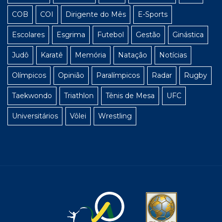
COB
COI
Dirigente do Mês
E-Sports
Escolares
Esgrima
Futebol
Gestão
Ginástica
Judô
Karatê
Memória
Natação
Notícias
Olímpicos
Opinião
Paralímpicos
Radar
Rugby
Taekwondo
Triathlon
Tênis de Mesa
UFC
Universitários
Vôlei
Wrestling