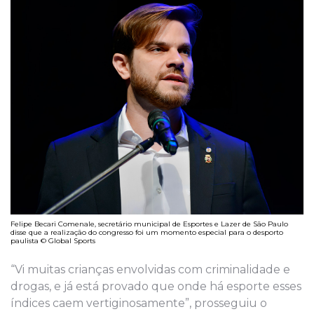
Felipe Becari Comenale, secretário municipal de Esportes e Lazer de São Paulo
disse que a realização do congresso foi um momento especial para o desporto
paulista © Global Sports
“Vi muitas crianças envolvidas com criminalidade e
drogas, e já está provado que onde há esporte esses
índices caem vertiginosamente”, prosseguiu o