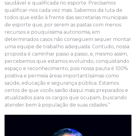
saudável e qualificada no esporte. Precisamos
qualificar-nos cada vez mais. Sabemos da luta de
todos que estão à frente das secretarias municipais
de esporte que, por serem as pastas com menos
recursos e pouquíssima autonomia, em
determinados casos não conseguem sequer montar
uma equipe de trabalho adequada. Contudo, nossa
proposta é caminhar passo a passo, e, mesmo assim,
percebemos que estamos evoluindo, conquistando
espaço e reconhecimento, pois nossa pauta é 100%
positiva e permeia áreas importantíssimas como
saúde, educação e segurança pública. Estamos
certos de que vocês sairão daqui mais preparados e
atualizados para os cargos que ocupam, buscando
atender bem à população de suas cidades.”