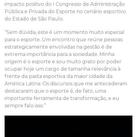
impacto positivo do I Congresso de Administração
Pública e Privada do Esporte no cenário esportivo
do Estado de São Paulo.
“Sem dúvida, este é um momento muito especial
para o esporte. Um encontro que reúne pessoas
estrategicamente envolvidas na gestão é de
extrema importância para a sociedade. Minha
origem é o esporte e sou muito grato por poder
ocupar hoje um cargo de tamanha relevância à
frente da pasta esportiva da maior cidade da
América Latina. Os discursos que me antecederam
destacaram que o esporte é, de fato, uma
importante ferramenta de transformação, e eu
sempre falo isso.”