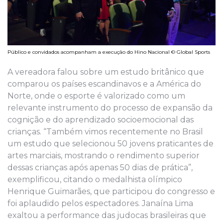
Público e convidados acompanham a execução do Hino Nacional © Global Sports
A vereadora falou sobre um estudo britânico que
comparou os países escandinavos e a América do
Norte, onde o esporte é valorizado como um
relevante instrumento do processo de expansão da
cognição e do aprendizado socioemocional das
crianças. “Também vimos recentemente no Brasil
um estudo que selecionou 50 jovens praticantes de
artes marciais, mostrando o rendimento superior
dessas crianças após apenas 50 dias de prática”,
exemplificou, citando o medalhista olímpico
Henrique Guimarães, que participou do congresso e
foi aplaudido pelos espectadores. Janaína Lima
exaltou a performance das judocas brasileiras que