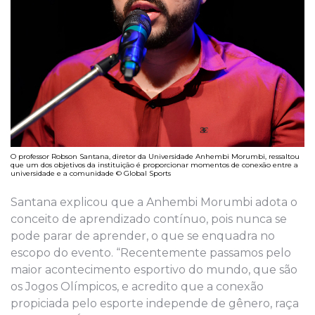
O professor Robson Santana, diretor da Universidade Anhembi Morumbi, ressaltou
que um dos objetivos da instituição é proporcionar momentos de conexão entre a
universidade e a comunidade © Global Sports
Santana explicou que a Anhembi Morumbi adota o
conceito de aprendizado contínuo, pois nunca se
pode parar de aprender, o que se enquadra no
escopo do evento. “Recentemente passamos pelo
maior acontecimento esportivo do mundo, que são
os Jogos Olímpicos, e acredito que a conexão
propiciada pelo esporte independe de gênero, raça