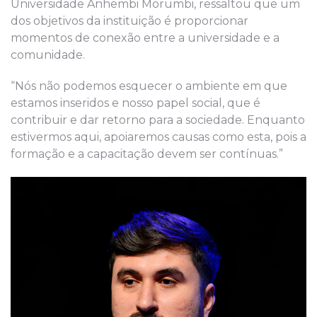
Universidade Anhembi Morumbi, ressaltou que um
dos objetivos da instituição é proporcionar
momentos de conexão entre a universidade e a
comunidade.
“Nós não podemos esquecer o ambiente em que
estamos inseridos e nosso papel social, que é
contribuir e dar retorno para a sociedade. Enquanto
estivermos aqui, apoiaremos causas como esta, pois a
formação e a capacitação devem ser contínuas.”