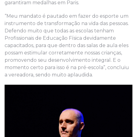
garantiram medalhas em Paris.
“Meu mandato é pautado em fazer do esporte um
instrumento de transformação na vida das pessoas.
Defendo muito que todas as escolas tenham
Profissionais de Educação Física devidamente
capacitados, para que dentro das salas de aula eles
possam estimular corretamente nossas crianças,
promovendo seu desenvolvimento integral. E o
momento certo para isso é na pré-escola”, concluiu
a vereadora, sendo muito aplaudida.